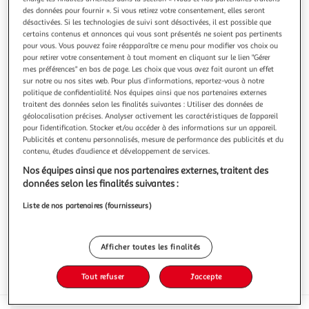
Illustration
Illustration
des données pour fournir ». Si vous retirez votre consentement, elles seront
précédente
suivante
désactivées. Si les technologies de suivi sont désactivées, il est possible que
certains contenus et annonces qui vous sont présentés ne soient pas pertinents
pour vous. Vous pouvez faire réapparaître ce menu pour modifier vos choix ou
pour retirer votre consentement à tout moment en cliquant sur le lien "Gérer
AUCHAN BIO
mes préférences" en bas de page. Les choix que vous avez fait auront un effet
sur notre ou nos sites web. Pour plus d’informations, reportez-vous à notre
Biscuits nappés au chocolat au lait sachets fraîcheur
politique de confidentialité. Nos équipes ainsi que nos partenaires externes
Dans son atelier situé a Lonlay, au cœur du bocage
traitent des données selon les finalités suivantes : Utiliser des données de
normand, la biscuiterie de l'abbaye perpétue l'histoire
géolocalisation précises. Analyser activement les caractéristiques de l’appareil
familiale commencée il y a plus d'un siècle. Les boulangers
En savoir +
pour l’identification. Stocker et/ou accéder à des informations sur un appareil.
patissiers veuillent avec passion sur chaque étape de la
Publicités et contenu personnalisés, mesure de performance des publicités et du
210g
4x5 biscuits
fabrication: pétrissage, façonnage , cuisso. La main et l'oeil
contenu, études d’audience et développement de services.
de l'homme so
Vous voulez connaître le prix de ce produit ?
Nos équipes ainsi que nos partenaires externes, traitent des
données selon les finalités suivantes :
Afficher le prix
Liste de nos partenaires (fournisseurs)
Afficher toutes les finalités
Eurofeuille - Bio européen
Tout refuser
J'accepte
AB Agriculture biologique