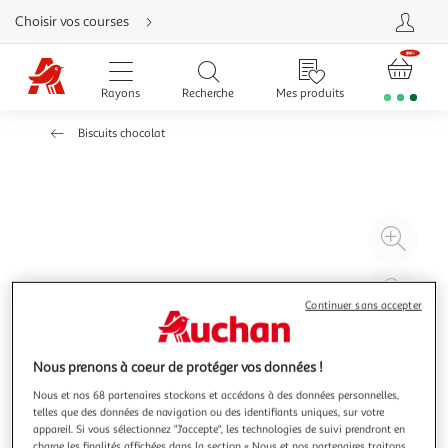
Aller
Choisir vos courses
directement
au
contenu
Aller
directement
Rayons
Recherche
Mes produits
à
la
recherche
Biscuits chocolat
Aller
directement
à
la
navigation
Aller
directement
à
Agr
la
rubrique
l'il
besoin
d'aide
à
Réd
20
l'il
Continuer sans accepter
à
Par
100
le
Nous prenons à coeur de protéger vos données !
%
pro
Nous et nos 68 partenaires stockons et accédons à des données personnelles,
telles que des données de navigation ou des identifiants uniques, sur votre
appareil. Si vous sélectionnez "J'accepte", les technologies de suivi prendront en
charge les finalités affichées dans la section « Nous et nos partenaires traitons