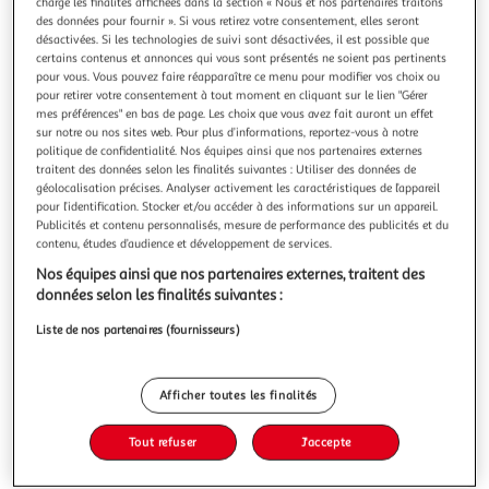
Illustration
Illustration
charge les finalités affichées dans la section « Nous et nos partenaires traitons
des données pour fournir ». Si vous retirez votre consentement, elles seront
précédente
suivante
désactivées. Si les technologies de suivi sont désactivées, il est possible que
certains contenus et annonces qui vous sont présentés ne soient pas pertinents
pour vous. Vous pouvez faire réapparaître ce menu pour modifier vos choix ou
pour retirer votre consentement à tout moment en cliquant sur le lien "Gérer
3.6
(36)
mes préférences" en bas de page. Les choix que vous avez fait auront un effet
AUCHAN
sur notre ou nos sites web. Pour plus d’informations, reportez-vous à notre
politique de confidentialité. Nos équipes ainsi que nos partenaires externes
Beignets de crevettes sauce aigre douce
traitent des données selon les finalités suivantes : Utiliser des données de
de belles crevettes entières cuites entourées d'une
géolocalisation précises. Analyser activement les caractéristiques de l’appareil
délicieuse pate à beignet
pour l’identification. Stocker et/ou accéder à des informations sur un appareil.
En savoir +
Publicités et contenu personnalisés, mesure de performance des publicités et du
contenu, études d’audience et développement de services.
160g
8 pièces
Nos équipes ainsi que nos partenaires externes, traitent des
Vous voulez connaître le prix de ce produit ?
données selon les finalités suivantes :
Liste de nos partenaires (fournisseurs)
Afficher le prix
Afficher toutes les finalités
Tout refuser
J'accepte
Frais