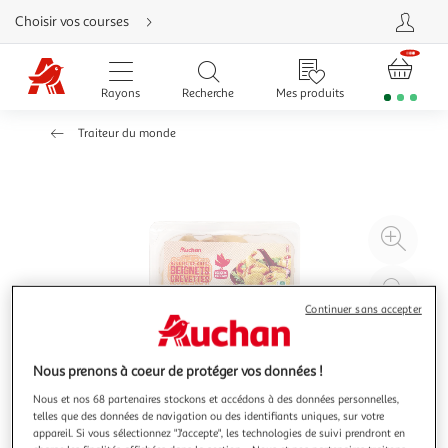
Aller
Choisir vos courses
directement
au
contenu
Aller
directement
Rayons
Recherche
Mes produits
à
la
recherche
Traiteur du monde
Aller
directement
à
la
navigation
Aller
directement
à
Agr
la
rubrique
l'il
besoin
d'aide
à
Réd
20
l'il
Continuer sans accepter
à
Par
100
le
Nous prenons à coeur de protéger vos données !
%
pro
Nous et nos 68 partenaires stockons et accédons à des données personnelles,
telles que des données de navigation ou des identifiants uniques, sur votre
appareil. Si vous sélectionnez "J'accepte", les technologies de suivi prendront en