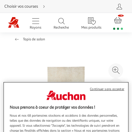
Aller
Choisir vos courses
directement
au
contenu
Aller
directement
Rayons
Recherche
Mes produits
à
la
recherche
Tapis de salon
Aller
directement
à
la
navigation
Aller
directement
à
Agr
la
rubrique
l'il
besoin
d'aide
à
Réd
Continuer sans accepter
20
l'il
à
Par
100
le
Nous prenons à coeur de protéger vos données !
%
pro
Nous et nos 68 partenaires stockons et accédons à des données personnelles,
telles que des données de navigation ou des identifiants uniques, sur votre
appareil. Si vous sélectionnez "J'accepte", les technologies de suivi prendront en
charge les finalités affichées dans la section « Nous et nos partenaires traitons