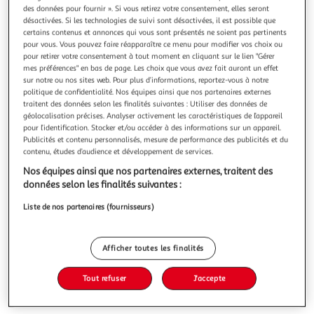
Illustration
Illustration
des données pour fournir ». Si vous retirez votre consentement, elles seront
précédente
suivante
désactivées. Si les technologies de suivi sont désactivées, il est possible que
certains contenus et annonces qui vous sont présentés ne soient pas pertinents
pour vous. Vous pouvez faire réapparaître ce menu pour modifier vos choix ou
pour retirer votre consentement à tout moment en cliquant sur le lien "Gérer
ATMOSPHERA
mes préférences" en bas de page. Les choix que vous avez fait auront un effet
sur notre ou nos sites web. Pour plus d’informations, reportez-vous à notre
Tapis déco motifs en relief row 100x150cm beige
politique de confidentialité. Nos équipes ainsi que nos partenaires externes
Informations Techniques : Dimensions : L. 150 x l. 100 x H. 1
traitent des données selon les finalités suivantes : Utiliser des données de
cm Matières : Avant : Polyester Recyclé Dessous : Coton
géolocalisation précises. Analyser activement les caractéristiques de l’appareil
Spécificités : Déco & Esthétique Tapis rectangulaire Motifs
En savoir +
pour l’identification. Stocker et/ou accéder à des informations sur un appareil.
en relief Label Oeko-Tex Lavable en machine à 30° Poids :
Vendu par
Paris Prix
Publicités et contenu personnalisés, mesure de performance des publicités et du
2,4 kg Couleur : Beige
contenu, études d’audience et développement de services.
Livr. ou retrait dès 3/4 jours
Nos équipes ainsi que nos partenaires externes, traitent des
A partir de 7,99€
données selon les finalités suivantes :
Plus d'options
Liste de nos partenaires (fournisseurs)
39,99€
52,99€
Vendu par
Paris Prix
-25 %
Afficher toutes les finalités
Ajouter au panier
52,99€
39,99€
Tout refuser
J'accepte
Ajouter à une liste
dont 0,22€ d'éco part. mobilier.