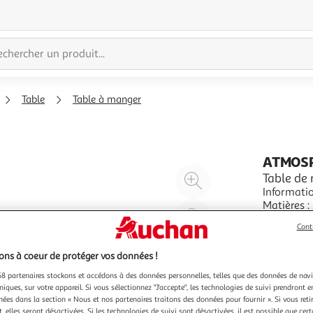
Table
Table à manger
ATMOS
Agrandir
Table de 
Informatio
l'illustration
Matières :
à
Réduire
repas rec
En savoir 
200%
l'illustration
Cont
d'entretie
à
Partager
ns à coeur de protéger vos données !
100
le
8 partenaires stockons et accédons à des données personnelles, telles que des données de nav
%
produit
niques, sur votre appareil. Si vous sélectionnez "J'accepte", les technologies de suivi prendront e
chées dans la section « Nous et nos partenaires traitons des données pour fournir ». Si vous retir
 elles seront désactivées. Si les technologies de suivi sont désactivées, il est possible que cer