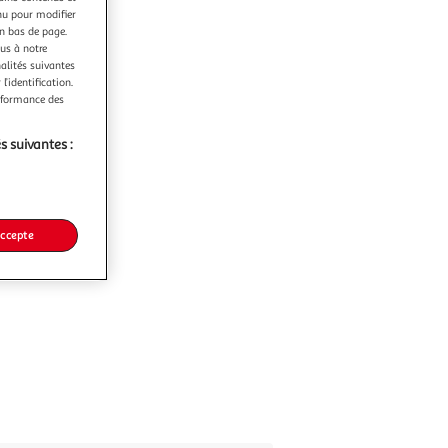
nu pour modifier
en bas de page.
ous à notre
nalités suivantes
l’identification.
erformance des
s suivantes :
accepte