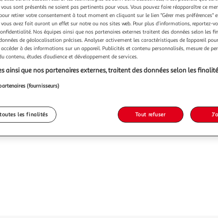
vous sont présentés ne soient pas pertinents pour vous. Vous pouvez faire réapparaître ce me
pour retirer votre consentement à tout moment en cliquant sur le lien "Gérer mes préférences" 
 vous avez fait auront un effet sur notre ou nos sites web. Pour plus d’informations, reportez-v
confidentialité. Nos équipes ainsi que nos partenaires externes traitent des données selon les fi
 données de géolocalisation précises. Analyser activement les caractéristiques de l’appareil pour 
 accéder à des informations sur un appareil. Publicités et contenu personnalisés, mesure de p
 du contenu, études d’audience et développement de services.
s ainsi que nos partenaires externes, traitent des données selon les finalité
partenaires (fournisseurs)
toutes les finalités
Tout refuser
J'