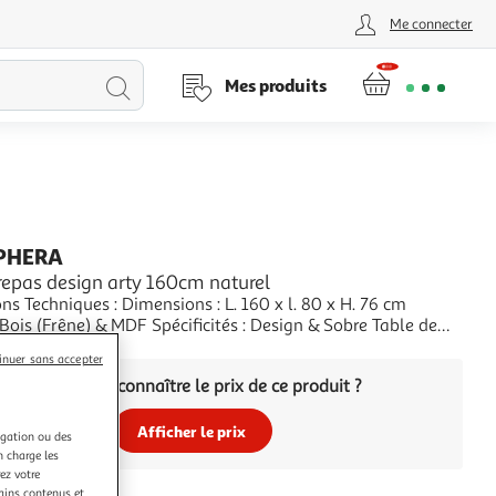
Me connecter
Lancer
Mes produits
la
recherche
PHERA
repas design arty 160cm naturel
ns Techniques : Dimensions : L. 160 x l. 80 x H. 76 cm
 Bois (Frêne) & MDF Spécificités : Design & Sobre Table de
tangulaire Jusqu'à 6 personnes A monter soi-même Facile
+
inuer sans accepter
n et d'utilisation Poids : 37 kg Couleur : Naturel
Vous voulez connaître le prix de ce produit ?
Afficher le prix
igation ou des
n charge les
ez votre
tains contenus et