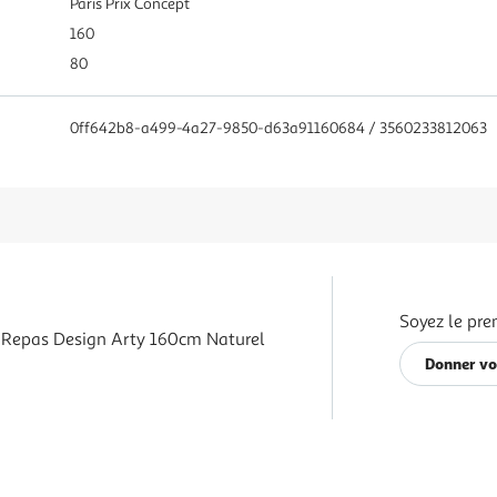
Paris Prix Concept
160
80
0ff642b8-a499-4a27-9850-d63a91160684 / 3560233812063
Soyez le pre
 Repas Design Arty 160cm Naturel
Donner vo