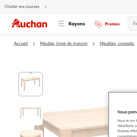
Aller
Choisir vos courses
directement
au
contenu
Aller
Rayons
Promos
directement
à
la
recherche
Aller
Accueil
Meuble, linge de maison
Meubles, canapés
directement
à
la
navigation
Aller
directement
à
la
rubrique
besoin
d'aide
Nous preno
Nous et nos 6
identifiants u
finalités affi
consentement,