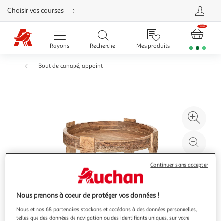
Aller
Choisir vos courses
directement
au
contenu
Aller
directement
Rayons
Recherche
Mes produits
à
la
recherche
Bout de canapé, appoint
Aller
directement
à
la
navigation
Aller
directement
à
Agr
la
rubrique
l'il
besoin
d'aide
à
Réd
20
l'il
à
Par
Continuer sans accepter
100
le
%
pro
Nous prenons à coeur de protéger vos données !
Nous et nos 68 partenaires stockons et accédons à des données personnelles,
telles que des données de navigation ou des identifiants uniques, sur votre