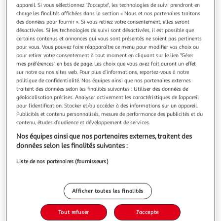
Illustration
Illustration
appareil. Si vous sélectionnez "J'accepte", les technologies de suivi prendront en
précédente
suivante
charge les finalités affichées dans la section « Nous et nos partenaires traitons
des données pour fournir ». Si vous retirez votre consentement, elles seront
désactivées. Si les technologies de suivi sont désactivées, il est possible que
certains contenus et annonces qui vous sont présentés ne soient pas pertinents
ATMOSPHERA
pour vous. Vous pouvez faire réapparaître ce menu pour modifier vos choix ou
pour retirer votre consentement à tout moment en cliquant sur le lien "Gérer
Table d'appoint en bois gypsy 75cm naturel
mes préférences" en bas de page. Les choix que vous avez fait auront un effet
Informations Techniques : Dimensions : D. 75 x H. 43 cm
sur notre ou nos sites web. Pour plus d’informations, reportez-vous à notre
Matières : Bois (Manguier) & MDF Spécificités : Design &
politique de confidentialité. Nos équipes ainsi que nos partenaires externes
Original Table d'Appoint Ronde Motifs autour du plateau
En savoir +
traitent des données selon les finalités suivantes : Utiliser des données de
Poids : 5,4 kg Couleur : Naturel
géolocalisation précises. Analyser activement les caractéristiques de l’appareil
Vendu par
Paris Prix
pour l’identification. Stocker et/ou accéder à des informations sur un appareil.
Publicités et contenu personnalisés, mesure de performance des publicités et du
Livraison dès 1/2 semaines
contenu, études d’audience et développement de services.
19,99€
Plus d'options
Nos équipes ainsi que nos partenaires externes, traitent des
données selon les finalités suivantes :
140,99€
192,99€
Vendu par
Paris Prix
Liste de nos partenaires (fournisseurs)
Livraison dès 5/6 jours
4,99€
Afficher toutes les finalités
Plus d'options
Tout refuser
J'accepte
286,24€
Vendu par
Multishop