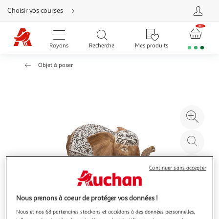
Aller
Choisir vos courses
directement
au
contenu
Aller
directement
Rayons
Recherche
Mes produits
à
la
recherche
Objet à poser
Aller
directement
à
la
navigation
Aller
directement
à
Agr
la
rubrique
l'il
besoin
d'aide
à
Réd
20
l'il
à
Par
Continuer sans accepter
100
le
%
pro
Nous prenons à coeur de protéger vos données !
Nous et nos 68 partenaires stockons et accédons à des données personnelles,