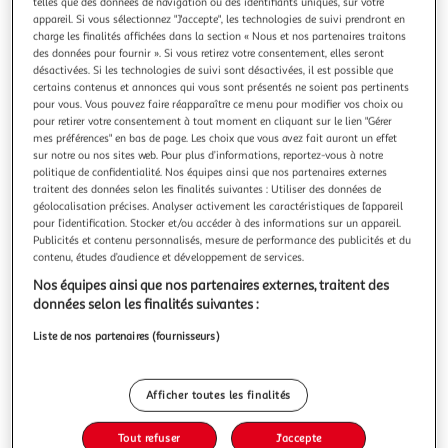
Illustration
Illustration
telles que des données de navigation ou des identifiants uniques, sur votre
appareil. Si vous sélectionnez "J'accepte", les technologies de suivi prendront en
précédente
suivante
charge les finalités affichées dans la section « Nous et nos partenaires traitons
des données pour fournir ». Si vous retirez votre consentement, elles seront
désactivées. Si les technologies de suivi sont désactivées, il est possible que
certains contenus et annonces qui vous sont présentés ne soient pas pertinents
ATMOSPHERA
pour vous. Vous pouvez faire réapparaître ce menu pour modifier vos choix ou
Statue déco en résine eléphant 11cm naturel
pour retirer votre consentement à tout moment en cliquant sur le lien "Gérer
mes préférences" en bas de page. Les choix que vous avez fait auront un effet
Informations Techniques : Dimensions : L. 15,8 x l. 7,5 x H.
sur notre ou nos sites web. Pour plus d’informations, reportez-vous à notre
11,5 cm Matières : Polyrésine & Pierre Spécificités : Chic &
politique de confidentialité. Nos équipes ainsi que nos partenaires externes
tendance Statue Eléphant à poser Motif ethnique Poids :
En savoir +
traitent des données selon les finalités suivantes : Utiliser des données de
0,26 kg Couleur : Naturel
Vendu par
Paris Prix
géolocalisation précises. Analyser activement les caractéristiques de l’appareil
pour l’identification. Stocker et/ou accéder à des informations sur un appareil.
Livr. ou retrait dès 3/4 jours
Publicités et contenu personnalisés, mesure de performance des publicités et du
A partir de 7,99€
contenu, études d’audience et développement de services.
Plus d'options
Nos équipes ainsi que nos partenaires externes, traitent des
données selon les finalités suivantes :
8,99€
11,99€
Vendu par
Paris Prix
Liste de nos partenaires (fournisseurs)
-25 %
Ajouter au panier
11,99€
Afficher toutes les finalités
8,99€
Ajouter à une liste
Tout refuser
J'accepte