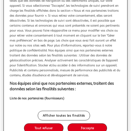
telles que des données de navigation ou des identifiants uniques, sur votre
appareil. Si vous sélectionnez "J'accepte", les technologies de suivi prendront en
charge les finalités affichées dans la section « Nous et nos partenaires traitons
des données pour fournir ». Si vous retirez votre consentement, elles seront
désactivées. Si les technologies de suivi sont désactivées, il est possible que
certains contenus et annonces qui vous sont présentés ne soient pas pertinents
ATMOSPHERA
pour vous. Vous pouvez faire réapparaître ce menu pour modifier vos choix ou
Spray d'ambiance izor 200ml fruit des bois
pour retirer votre consentement à tout moment en cliquant sur le lien "Gérer
mes préférences" en bas de page. Les choix que vous avez fait auront un effet
Informations Techniques : Dimensions : D. 4,8 x H. 19,7 cm
sur notre ou nos sites web. Pour plus d’informations, reportez-vous à notre
Matière : Liquide Parfumé Spécificités : Pratique & Parfumé
politique de confidentialité. Nos équipes ainsi que nos partenaires externes
Forme ronde Senteur : Fleur de coton Type de fragrance :
En savoir +
traitent des données selon les finalités suivantes : Utiliser des données de
Florale Contenance : 200 ml Poids : 0,226 kg Couleur :
Vendu par
Paris Prix
géolocalisation précises. Analyser activement les caractéristiques de l’appareil
Rouge
pour l’identification. Stocker et/ou accéder à des informations sur un appareil.
Livr. ou retrait dès 3/4 jours
Publicités et contenu personnalisés, mesure de performance des publicités et du
A partir de 7,99€
contenu, études d’audience et développement de services.
Plus d'options
Nos équipes ainsi que nos partenaires externes, traitent des
données selon les finalités suivantes :
7,99€
9,99€
Vendu par
Paris Prix
Liste de nos partenaires (fournisseurs)
-20 %
Ajouter au panier
9,99€
Afficher toutes les finalités
7,99€
Ajouter à une liste
Tout refuser
J'accepte