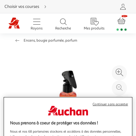
Aller
Choisir vos courses
directement
au
contenu
Aller
directement
Rayons
Recherche
Mes produits
à
la
recherche
Encens, bougie parfumée, parfum
Aller
directement
à
la
navigation
Aller
directement
à
Agr
la
rubrique
l'il
besoin
d'aide
à
Réd
20
l'il
à
Par
Continuer sans accepter
100
le
%
pro
Nous prenons à coeur de protéger vos données !
Nous et nos 68 partenaires stockons et accédons à des données personnelles,