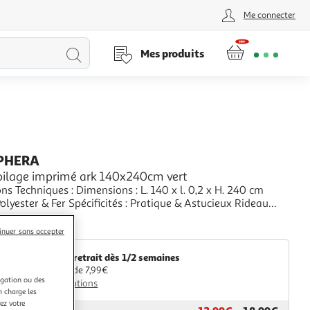
Me connecter
Lancer
Mes produits
la
recherche
PHERA
oilage imprimé ark 140x240cm vert
ns Techniques : Dimensions : L. 140 x l. 0,2 x H. 240 cm
Polyester & Fer Spécificités : Pratique & Astucieux Rideau
rme Rectangulaire Motif Imprimé Poids : 0,28 kg Couleur :
+
aris Prix
inuer sans accepter
Livr. ou retrait dès 1/2 semaines
A partir de 7,99€
igation ou des
Plus d'options
n charge les
ez votre