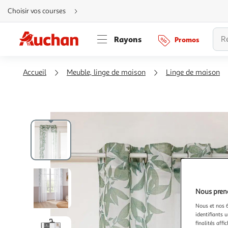
Aller
Choisir vos courses
directement
au
contenu
Aller
Rayons
Promos
directement
à
la
recherche
Aller
Accueil
Meuble, linge de maison
Linge de maison
directement
à
la
navigation
Aller
directement
à
la
rubrique
besoin
d'aide
Nous preno
Nous et nos 6
identifiants u
finalités affi