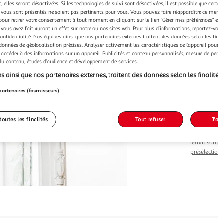
Vendu p
 elles seront désactivées. Si les technologies de suivi sont désactivées, il est possible que cer
vous sont présentés ne soient pas pertinents pour vous. Vous pouvez faire réapparaître ce me
pour retirer votre consentement à tout moment en cliquant sur le lien "Gérer mes préférences" 
 vous avez fait auront un effet sur notre ou nos sites web. Pour plus d’informations, reportez-v
confidentialité. Nos équipes ainsi que nos partenaires externes traitent des données selon les fi
 données de géolocalisation précises. Analyser activement les caractéristiques de l’appareil pour 
 accéder à des informations sur un appareil. Publicités et contenu personnalisés, mesure de p
Vendu p
 du contenu, études d’audience et développement de services.
s ainsi que nos partenaires externes, traitent des données selon les finalité
-26 %
partenaires (fournisseurs)
18,99€
13,99
dont 0,17€ d'é
toutes les finalités
Tout refuser
J'
Le prix du 
retrait son
présélectio