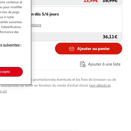
13,99€
18,99€
ar
Paris Prix
tains contenus et
nu pour modifier
en bas de page.
Livraison dès 5/6 jours
ous à notre
4,99€
nalités suivantes
Plus d'options
l’identification.
erformance des
36,11€
ar
Multishop
s suivantes :
Ajouter au panier
€
Ajouter à une liste
co part. mobilier.
accepte
produit, les avantages promotionnels éventuels et les frais de livraison ou de
t susceptibles de varier en fonction du mode d'achat choisi (
voir détails et
n ici
)