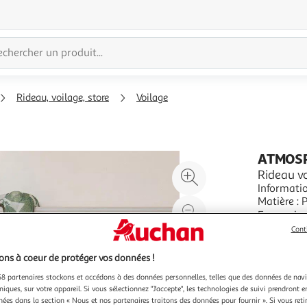
Rideau, voilage, store
Voilage
ATMOS
Agrandir
Rideau v
Informatio
l'illustration
Matière : 
à
Réduire
Voilage Fo
En savoir 
200%
l'illustration
Vert
Vendu par
P
Cont
à
Partager
100
le
ns à coeur de protéger vos données !
%
produit
8 partenaires stockons et accédons à des données personnelles, telles que des données de nav
niques, sur votre appareil. Si vous sélectionnez "J'accepte", les technologies de suivi prendront e
chées dans la section « Nous et nos partenaires traitons des données pour fournir ». Si vous retir