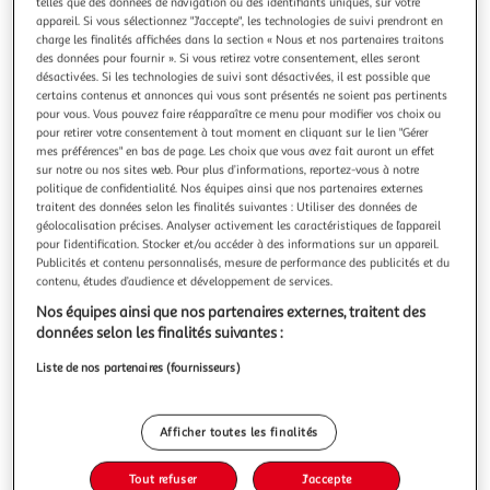
Illustration
Illustration
telles que des données de navigation ou des identifiants uniques, sur votre
appareil. Si vous sélectionnez "J'accepte", les technologies de suivi prendront en
précédente
suivante
charge les finalités affichées dans la section « Nous et nos partenaires traitons
des données pour fournir ». Si vous retirez votre consentement, elles seront
désactivées. Si les technologies de suivi sont désactivées, il est possible que
certains contenus et annonces qui vous sont présentés ne soient pas pertinents
ATMOSPHERA
pour vous. Vous pouvez faire réapparaître ce menu pour modifier vos choix ou
Pot pourri plantes séchées 140g ambre
pour retirer votre consentement à tout moment en cliquant sur le lien "Gérer
mes préférences" en bas de page. Les choix que vous avez fait auront un effet
Informations Techniques : Dimensions : L. 8 x l. 5 x H. 32 cm
sur notre ou nos sites web. Pour plus d’informations, reportez-vous à notre
Matière : Plantes séchées Spécificités : Parfum : Ambre Poids
politique de confidentialité. Nos équipes ainsi que nos partenaires externes
: 0,14 kg Couleur : Jaune
En savoir +
traitent des données selon les finalités suivantes : Utiliser des données de
Vendu par
Paris Prix
géolocalisation précises. Analyser activement les caractéristiques de l’appareil
pour l’identification. Stocker et/ou accéder à des informations sur un appareil.
Livr. ou retrait dès 3/4 jours
Publicités et contenu personnalisés, mesure de performance des publicités et du
A partir de 7,99€
contenu, études d’audience et développement de services.
Plus d'options
Nos équipes ainsi que nos partenaires externes, traitent des
données selon les finalités suivantes :
4,99€
5,99€
Vendu par
Paris Prix
Liste de nos partenaires (fournisseurs)
-17 %
Ajouter au panier
5,99€
Afficher toutes les finalités
4,99€
Ajouter à une liste
Tout refuser
J'accepte