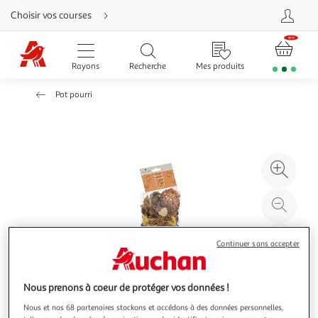
Aller
Choisir vos courses
directement
au
contenu
Aller
directement
Rayons
Recherche
Mes produits
à
la
recherche
Pot pourri
Aller
directement
à
la
navigation
Aller
directement
à
Agr
la
rubrique
l'il
besoin
d'aide
à
Réd
20
l'il
à
Par
Continuer sans accepter
100
le
%
pro
Nous prenons à coeur de protéger vos données !
Nous et nos 68 partenaires stockons et accédons à des données personnelles,