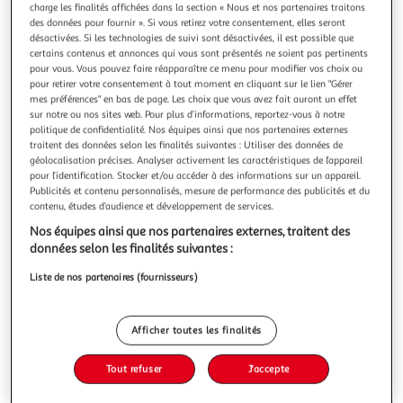
Illustration
Illustration
charge les finalités affichées dans la section « Nous et nos partenaires traitons
précédente
suivante
des données pour fournir ». Si vous retirez votre consentement, elles seront
désactivées. Si les technologies de suivi sont désactivées, il est possible que
certains contenus et annonces qui vous sont présentés ne soient pas pertinents
pour vous. Vous pouvez faire réapparaître ce menu pour modifier vos choix ou
pour retirer votre consentement à tout moment en cliquant sur le lien "Gérer
ATMOSPHERA
mes préférences" en bas de page. Les choix que vous avez fait auront un effet
Plante artificielle en pot visage 26cm gris
sur notre ou nos sites web. Pour plus d’informations, reportez-vous à notre
Informations Techniques : Dimensions : L. 13 x l. 10 x H. 26
politique de confidentialité. Nos équipes ainsi que nos partenaires externes
cm Matières : Pot : Ciment Intérieur : Gravier Corps :
traitent des données selon les finalités suivantes : Utiliser des données de
Polyéthylène (Résine) Spécificités : Déco & Moderne Design
géolocalisation précises. Analyser activement les caractéristiques de l’appareil
En savoir +
pour l’identification. Stocker et/ou accéder à des informations sur un appareil.
visage Pot en ciment Forme ronde Poids : 0,85 kg Couleur :
Publicités et contenu personnalisés, mesure de performance des publicités et du
Vous voulez connaître le prix de ce produit ?
Gris
contenu, études d’audience et développement de services.
Afficher le prix
Nos équipes ainsi que nos partenaires externes, traitent des
données selon les finalités suivantes :
Liste de nos partenaires (fournisseurs)
Description
Afficher toutes les finalités
Caractéristiques
Tout refuser
J'accepte