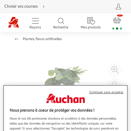
Aller
Choisir vos courses
directement
au
contenu
Aller
directement
Rayons
Recherche
Mes produits
à
la
recherche
Plantes, fleurs artificielles
Aller
directement
à
la
navigation
Aller
directement
à
Agr
la
rubrique
l'il
besoin
d'aide
à
Réd
20
l'il
Continuer sans accepter
à
Par
100
le
Nous prenons à coeur de protéger vos données !
%
pro
Nous et nos 68 partenaires stockons et accédons à des données personnelles,
telles que des données de navigation ou des identifiants uniques, sur votre
appareil. Si vous sélectionnez "J'accepte", les technologies de suivi prendront en