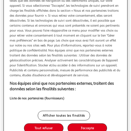
Illustration
Illustration
telles que des données de navigation ou des identifiants uniques, sur votre
appareil. Si vous sélectionnez "J'accepte", les technologies de suivi prendront en
précédente
suivante
charge les finalités affichées dans la section « Nous et nos partenaires traitons
des données pour fournir ». Si vous retirez votre consentement, elles seront
désactivées. Si les technologies de suivi sont désactivées, il est possible que
certains contenus et annonces qui vous sont présentés ne soient pas pertinents
ATMOSPHERA
pour vous. Vous pouvez faire réapparaître ce menu pour modifier vos choix ou
Plaid polaire jeremy 125x150cm gris foncé
pour retirer votre consentement à tout moment en cliquant sur le lien "Gérer
mes préférences" en bas de page. Les choix que vous avez fait auront un effet
Informations Techniques : Dimensions : L. 150 x l. 125 x H.
sur notre ou nos sites web. Pour plus d’informations, reportez-vous à notre
0,5 cm Matière : 100% Polyester Spécificités : Chaud &
politique de confidentialité. Nos équipes ainsi que nos partenaires externes
Intemporel Plaid polaire Lavable en machine à 30°
En savoir +
traitent des données selon les finalités suivantes : Utiliser des données de
Certification : Oeko-Tex Poids : 0,32 kg Couleur : Gris Foncé
Vendu par
Paris Prix
géolocalisation précises. Analyser activement les caractéristiques de l’appareil
pour l’identification. Stocker et/ou accéder à des informations sur un appareil.
Livr. ou retrait dès 3/4 jours
Publicités et contenu personnalisés, mesure de performance des publicités et du
A partir de 7,99€
contenu, études d’audience et développement de services.
Plus d'options
Nos équipes ainsi que nos partenaires externes, traitent des
données selon les finalités suivantes :
6,99€
8,99€
Vendu par
Paris Prix
Liste de nos partenaires (fournisseurs)
-22 %
Ajouter au panier
8,99€
Afficher toutes les finalités
6,99€
Ajouter à une liste
Tout refuser
J'accepte