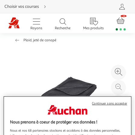
Aller
Choisir vos courses
directement
au
contenu
Aller
directement
Rayons
Recherche
Mes produits
à
la
recherche
Plaid, jeté de canapé
Aller
directement
à
la
navigation
Aller
directement
à
Agr
la
rubrique
l'il
besoin
d'aide
à
Réd
20
l'il
à
Par
Continuer sans accepter
100
le
%
pro
Nous prenons à coeur de protéger vos données !
Nous et nos 68 partenaires stockons et accédons à des données personnelles,