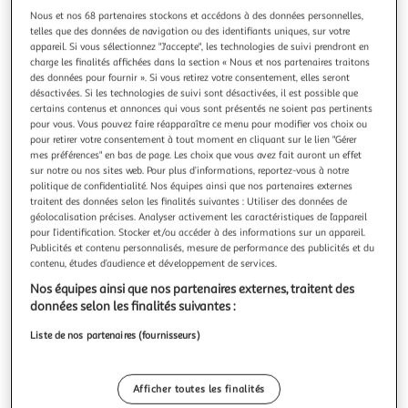
Illustration
Illustration
Nous et nos 68 partenaires stockons et accédons à des données personnelles,
précédente
suivante
telles que des données de navigation ou des identifiants uniques, sur votre
appareil. Si vous sélectionnez "J'accepte", les technologies de suivi prendront en
charge les finalités affichées dans la section « Nous et nos partenaires traitons
des données pour fournir ». Si vous retirez votre consentement, elles seront
ATMOSPHERA
désactivées. Si les technologies de suivi sont désactivées, il est possible que
Pendule silence 30cm noir
certains contenus et annonces qui vous sont présentés ne soient pas pertinents
pour vous. Vous pouvez faire réapparaître ce menu pour modifier vos choix ou
Informations Techniques : Dimensions : L. 30,5 x l. 4,9 x H.
pour retirer votre consentement à tout moment en cliquant sur le lien "Gérer
30,5 cm Matières : Plastique, Polystyrène & Verre
mes préférences" en bas de page. Les choix que vous avez fait auront un effet
Spécificités : Fonctionne à pile AA/LR6 Piles non incluses
En savoir +
sur notre ou nos sites web. Pour plus d’informations, reportez-vous à notre
Poids : 0,580 kg Couleur : Noir
Vendu par
Paris Prix
politique de confidentialité. Nos équipes ainsi que nos partenaires externes
traitent des données selon les finalités suivantes : Utiliser des données de
Livr. ou retrait dès 1/2 semaines
géolocalisation précises. Analyser activement les caractéristiques de l’appareil
pour l’identification. Stocker et/ou accéder à des informations sur un appareil.
A partir de 7,99€
Publicités et contenu personnalisés, mesure de performance des publicités et du
Plus d'options
contenu, études d’audience et développement de services.
12,99€
16,99€
Vendu par
Paris Prix
Nos équipes ainsi que nos partenaires externes, traitent des
données selon les finalités suivantes :
Livr. ou retrait dès 1/2 semaines
Liste de nos partenaires (fournisseurs)
A partir de 2,00€
Plus d'options
Afficher toutes les finalités
18,28€
20,50€
Vendu par
Multishop