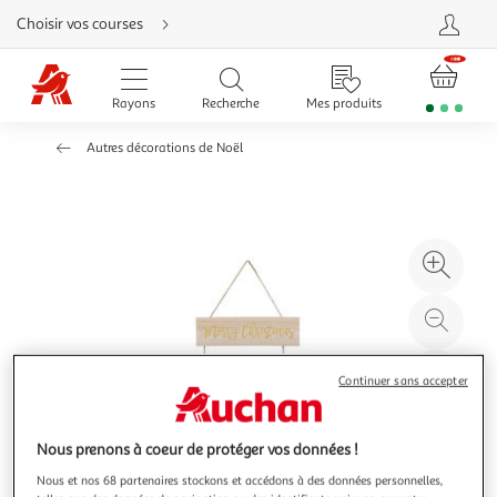
Aller
Choisir vos courses
directement
au
contenu
Aller
directement
Rayons
Recherche
Mes produits
à
la
recherche
Autres décorations de Noël
Aller
directement
à
la
navigation
Aller
directement
à
Agr
la
rubrique
l'il
besoin
d'aide
à
Réd
20
l'il
à
Par
Continuer sans accepter
100
le
%
pro
Nous prenons à coeur de protéger vos données !
Nous et nos 68 partenaires stockons et accédons à des données personnelles,