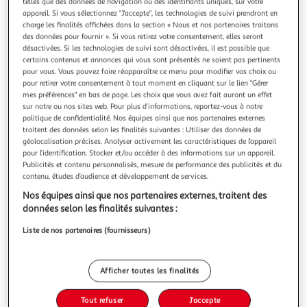
telles que des données de navigation ou des identifiants uniques, sur votre
appareil. Si vous sélectionnez "J'accepte", les technologies de suivi prendront en
charge les finalités affichées dans la section « Nous et nos partenaires traitons
des données pour fournir ». Si vous retirez votre consentement, elles seront
désactivées. Si les technologies de suivi sont désactivées, il est possible que
certains contenus et annonces qui vous sont présentés ne soient pas pertinents
ATMOSPHERA
pour vous. Vous pouvez faire réapparaître ce menu pour modifier vos choix ou
Pancarte de noël joyeux noël 40cm multicolore
pour retirer votre consentement à tout moment en cliquant sur le lien "Gérer
mes préférences" en bas de page. Les choix que vous avez fait auront un effet
Informations Techniques : Dimensions : L. 25 x l. 0,6 x H. 40
sur notre ou nos sites web. Pour plus d’informations, reportez-vous à notre
cm Matière : MDF Spécificités : Pratique & Déco Pancarte de
politique de confidentialité. Nos équipes ainsi que nos partenaires externes
Noël A suspendre Inscription Joyeux Noël En 4 langues
En savoir +
traitent des données selon les finalités suivantes : Utiliser des données de
(Anglais, Français, Espagnol et Portugais) Forme
Vendu par
Paris Prix
géolocalisation précises. Analyser activement les caractéristiques de l’appareil
rectangulaire Poids : 0,3 kg Couleur : Multicolore
pour l’identification. Stocker et/ou accéder à des informations sur un appareil.
Livr. ou retrait dès 3/4 jours
Publicités et contenu personnalisés, mesure de performance des publicités et du
A partir de 7,99€
contenu, études d’audience et développement de services.
Plus d'options
Nos équipes ainsi que nos partenaires externes, traitent des
données selon les finalités suivantes :
7,99€
9,99€
Vendu par
Paris Prix
Liste de nos partenaires (fournisseurs)
-20 %
Ajouter au panier
9,99€
Afficher toutes les finalités
7,99€
Ajouter à une liste
Tout refuser
J'accepte