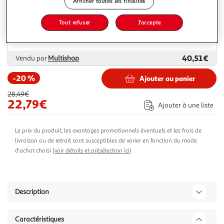
Afficher toutes les finalités
Livraison dès 5/6 jours
Tout refuser
J'accepte
4,99€
Plus d'options
40,51€
Vendu par
Multishop
-20 %
Ajouter au panier
28,49€
22,79€
Ajouter à une liste
Le prix du produit, les avantages promotionnels éventuels et les frais de
livraison ou de retrait sont susceptibles de varier en fonction du mode
d'achat choisi (
voir détails et présélection ici
)
Description
Caractéristiques