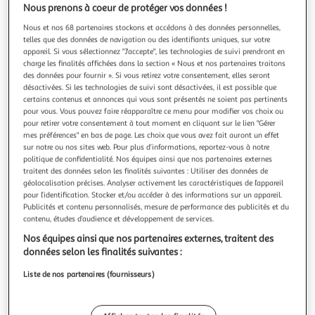
Illustration
Illustration
Nous prenons à coeur de protéger vos données !
précédente
suivante
Nous et nos 68 partenaires stockons et accédons à des données personnelles,
telles que des données de navigation ou des identifiants uniques, sur votre
appareil. Si vous sélectionnez "J'accepte", les technologies de suivi prendront en
charge les finalités affichées dans la section « Nous et nos partenaires traitons
ATMOSPHERA
des données pour fournir ». Si vous retirez votre consentement, elles seront
Miroir mural rotin scandi universalis - diam. 58 cm
désactivées. Si les technologies de suivi sont désactivées, il est possible que
Elément décoratif indispensable, ce miroir rond en rotin
certains contenus et annonces qui vous sont présentés ne soient pas pertinents
apportera de la gaieté dans votre pièce à vie.FICHE
pour vous. Vous pouvez faire réapparaître ce menu pour modifier vos choix ou
pour retirer votre consentement à tout moment en cliquant sur le lien "Gérer
TECHNIQUE- Miroir mural en bois de
En savoir +
mes préférences" en bas de page. Les choix que vous avez fait auront un effet
saule.CARACTERISTIQUES TECHNIQUES- Dimensions :
Vendu par
Toilinux
sur notre ou nos sites web. Pour plus d’informations, reportez-vous à notre
Diam. 58 x E. 2 cm.- Poids : 0,75 kg.
politique de confidentialité. Nos équipes ainsi que nos partenaires externes
Livr. ou retrait dès 5/6 jours
traitent des données selon les finalités suivantes : Utiliser des données de
A partir de 5,79€
géolocalisation précises. Analyser activement les caractéristiques de l’appareil
Plus d'options
pour l’identification. Stocker et/ou accéder à des informations sur un appareil.
Publicités et contenu personnalisés, mesure de performance des publicités et du
contenu, études d’audience et développement de services.
22,79€
28,49€
Vendu par
Toilinux
Nos équipes ainsi que nos partenaires externes, traitent des
données selon les finalités suivantes :
Livr. ou retrait dès 3/4 jours
A partir de 7,99€
Liste de nos partenaires (fournisseurs)
Plus d'options
23,99€
30,99€
Vendu par
Paris Prix