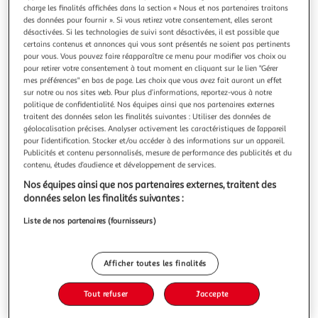
Illustration
Illustration
charge les finalités affichées dans la section « Nous et nos partenaires traitons
précédente
suivante
des données pour fournir ». Si vous retirez votre consentement, elles seront
désactivées. Si les technologies de suivi sont désactivées, il est possible que
certains contenus et annonces qui vous sont présentés ne soient pas pertinents
pour vous. Vous pouvez faire réapparaître ce menu pour modifier vos choix ou
ATMOSPHERA
pour retirer votre consentement à tout moment en cliquant sur le lien "Gérer
mes préférences" en bas de page. Les choix que vous avez fait auront un effet
Lot de 3 torchons imprimés twiste lime 45x70cm
sur notre ou nos sites web. Pour plus d’informations, reportez-vous à notre
multicolore
politique de confidentialité. Nos équipes ainsi que nos partenaires externes
Informations Techniques : Dimensions : L. 70 x l. 45 x H. 0,1
traitent des données selon les finalités suivantes : Utiliser des données de
cm Matière : 100% Coton Spécificités : Pratique & Utile Lot
géolocalisation précises. Analyser activement les caractéristiques de l’appareil
pour l’identification. Stocker et/ou accéder à des informations sur un appareil.
de 3 torchons Motifs imprimés Lavable en machine à 40°
En savoir +
Publicités et contenu personnalisés, mesure de performance des publicités et du
Poids : 0,22 kg Couleur : Multicolore
contenu, études d’audience et développement de services.
Vous voulez connaître le prix de ce produit ?
Nos équipes ainsi que nos partenaires externes, traitent des
Afficher le prix
données selon les finalités suivantes :
Liste de nos partenaires (fournisseurs)
Afficher toutes les finalités
Description
Tout refuser
J'accepte
Caractéristiques