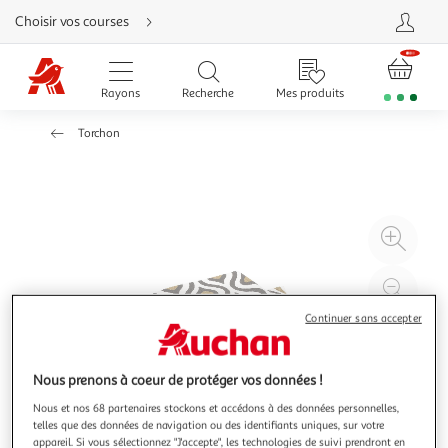
Aller
Choisir vos courses
directement
au
contenu
Aller
directement
Rayons
Recherche
Mes produits
à
la
recherche
Torchon
Aller
directement
à
la
navigation
Aller
directement
à
Agr
la
rubrique
l'il
besoin
d'aide
à
Réd
20
l'il
Continuer sans accepter
à
Par
100
le
Nous prenons à coeur de protéger vos données !
%
pro
Nous et nos 68 partenaires stockons et accédons à des données personnelles,
telles que des données de navigation ou des identifiants uniques, sur votre
appareil. Si vous sélectionnez "J'accepte", les technologies de suivi prendront en