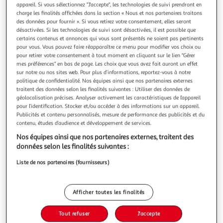
Illustration
Illustration
appareil. Si vous sélectionnez "J'accepte", les technologies de suivi prendront en
précédente
suivante
charge les finalités affichées dans la section « Nous et nos partenaires traitons
des données pour fournir ». Si vous retirez votre consentement, elles seront
désactivées. Si les technologies de suivi sont désactivées, il est possible que
certains contenus et annonces qui vous sont présentés ne soient pas pertinents
ATMOSPHERA
pour vous. Vous pouvez faire réapparaître ce menu pour modifier vos choix ou
pour retirer votre consentement à tout moment en cliquant sur le lien "Gérer
Lot de 3 cagettes de noël en bois - l. 40 x p. 25 x h. 20
mes préférences" en bas de page. Les choix que vous avez fait auront un effet
cm - blanc
sur notre ou nos sites web. Pour plus d’informations, reportez-vous à notre
Ajoutez une touche rustique et élégante à votre décoration
politique de confidentialité. Nos équipes ainsi que nos partenaires externes
traitent des données selon les finalités suivantes : Utiliser des données de
de Noël avec notre lot de 3 cagettes de Noël en bois de
géolocalisation précises. Analyser activement les caractéristiques de l’appareil
couleur blanche. Ces cagettes sont idéales pour créer une
En savoir +
pour l’identification. Stocker et/ou accéder à des informations sur un appareil.
ambiance festive et chaleureuse dans votre maison
Vendu par
Toilinux
Publicités et contenu personnalisés, mesure de performance des publicités et du
pendant les fêtes. Utilisez ces cagettes pour créer un
contenu, études d’audience et développement de services.
arrangement de Noël un
Livr. ou retrait dès 5/6 jours
Nos équipes ainsi que nos partenaires externes, traitent des
A partir de 6,89€
données selon les finalités suivantes :
Plus d'options
Liste de nos partenaires (fournisseurs)
42,74€
56,99€
Vendu par
Toilinux
-25 %
Ajouter au panier
Afficher toutes les finalités
56,99€
42,74€
Tout refuser
J'accepte
Ajouter à une liste
dont 0,30€ d'éco part. mobilier.