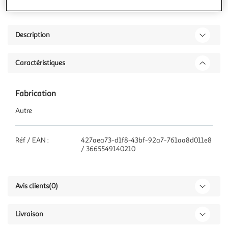
Description
Caractéristiques
Fabrication
Autre
Réf / EAN :
427aea73-d1f8-43bf-92a7-761aa8d011e8
/ 3665549140210
Avis clients
(0)
Livraison