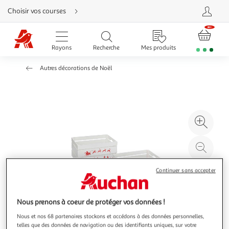
Aller
Choisir vos courses
directement
au
contenu
Aller
directement
Rayons
Recherche
Mes produits
à
la
recherche
Autres décorations de Noël
Aller
directement
à
la
navigation
Aller
directement
à
Agr
la
rubrique
l'il
besoin
d'aide
à
Réd
20
l'il
à
Par
Continuer sans accepter
100
le
%
pro
Nous prenons à coeur de protéger vos données !
Nous et nos 68 partenaires stockons et accédons à des données personnelles,
telles que des données de navigation ou des identifiants uniques, sur votre