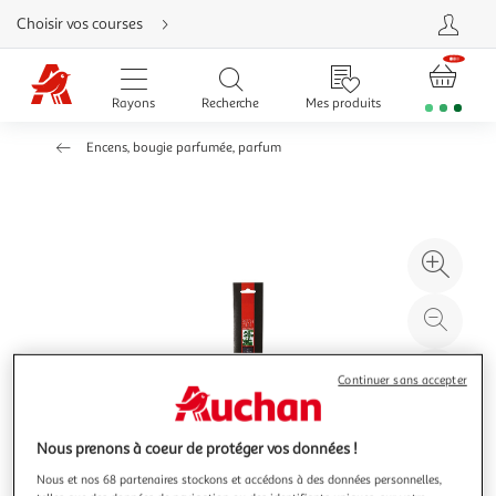
Aller
Choisir vos courses
directement
au
contenu
Aller
directement
Rayons
Recherche
Mes produits
à
la
recherche
Encens, bougie parfumée, parfum
Aller
directement
à
la
navigation
Aller
directement
à
Agr
la
rubrique
l'il
besoin
d'aide
à
Réd
20
l'il
à
Par
Continuer sans accepter
100
le
%
pro
Nous prenons à coeur de protéger vos données !
Nous et nos 68 partenaires stockons et accédons à des données personnelles,