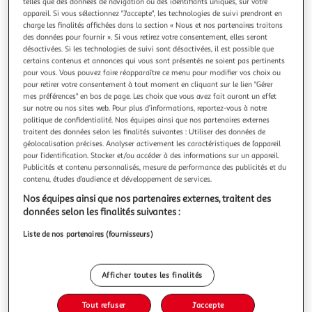
Illustration
Illustration
telles que des données de navigation ou des identifiants uniques, sur votre
appareil. Si vous sélectionnez "J'accepte", les technologies de suivi prendront en
précédente
suivante
charge les finalités affichées dans la section « Nous et nos partenaires traitons
des données pour fournir ». Si vous retirez votre consentement, elles seront
désactivées. Si les technologies de suivi sont désactivées, il est possible que
certains contenus et annonces qui vous sont présentés ne soient pas pertinents
ATMOSPHERA
pour vous. Vous pouvez faire réapparaître ce menu pour modifier vos choix ou
Lot de 20 bâtons d'encens 25cm patchouli
pour retirer votre consentement à tout moment en cliquant sur le lien "Gérer
mes préférences" en bas de page. Les choix que vous avez fait auront un effet
Informations Techniques : Dimensions : L. 25 x l. 0,2 x H. 0,2
sur notre ou nos sites web. Pour plus d’informations, reportez-vous à notre
cm Matière : Encens Spécificités : Design & tendance Parfum
politique de confidentialité. Nos équipes ainsi que nos partenaires externes
Patchouli Vendu par Lot de 20 Poids : 0,044 kg Couleur :
En savoir +
traitent des données selon les finalités suivantes : Utiliser des données de
Marron
Vendu par
Paris Prix
géolocalisation précises. Analyser activement les caractéristiques de l’appareil
pour l’identification. Stocker et/ou accéder à des informations sur un appareil.
Livr. ou retrait dès 3/4 jours
Publicités et contenu personnalisés, mesure de performance des publicités et du
A partir de 7,99€
contenu, études d’audience et développement de services.
Plus d'options
Nos équipes ainsi que nos partenaires externes, traitent des
données selon les finalités suivantes :
2,99€
3,99€
Vendu par
Paris Prix
Liste de nos partenaires (fournisseurs)
-25 %
Ajouter au panier
3,99€
Afficher toutes les finalités
2,99€
Ajouter à une liste
Tout refuser
J'accepte