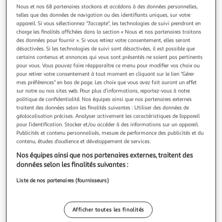
Illustration
Illustration
Nous et nos 68 partenaires stockons et accédons à des données personnelles,
précédente
suivante
telles que des données de navigation ou des identifiants uniques, sur votre
appareil. Si vous sélectionnez "J'accepte", les technologies de suivi prendront en
charge les finalités affichées dans la section « Nous et nos partenaires traitons
des données pour fournir ». Si vous retirez votre consentement, elles seront
ATMOSPHERA
désactivées. Si les technologies de suivi sont désactivées, il est possible que
certains contenus et annonces qui vous sont présentés ne soient pas pertinents
Lot de 2 miroirs adhésifs carré 40x40cm argent
pour vous. Vous pouvez faire réapparaître ce menu pour modifier vos choix ou
Informations Techniques : Dimensions : L. 40 x l. 0,2 x H. 40
pour retirer votre consentement à tout moment en cliquant sur le lien "Gérer
cm Matière : Verre Spécificités : Pratique & Utile Lot de 2
mes préférences" en bas de page. Les choix que vous avez fait auront un effet
Miroirs Adhésifs Forme Carrée Facile à Poser S'utilise avec
En savoir +
sur notre ou nos sites web. Pour plus d’informations, reportez-vous à notre
un Ruban Adhésif Poids : 1,47 kg Couleur : Argent
Vendu par
Paris Prix
politique de confidentialité. Nos équipes ainsi que nos partenaires externes
traitent des données selon les finalités suivantes : Utiliser des données de
géolocalisation précises. Analyser activement les caractéristiques de l’appareil
Livr. ou retrait
pour l’identification. Stocker et/ou accéder à des informations sur un appareil.
Retrait offert dès 35€
Publicités et contenu personnalisés, mesure de performance des publicités et du
Plus d'options
contenu, études d’audience et développement de services.
Nos équipes ainsi que nos partenaires externes, traitent des
11,99€
15,99€
Vendu par
Paris Prix
données selon les finalités suivantes :
Livr. ou retrait
Liste de nos partenaires (fournisseurs)
Retrait offert dès 35€
Plus d'options
Afficher toutes les finalités
29,65€
Vendu par
Multishop