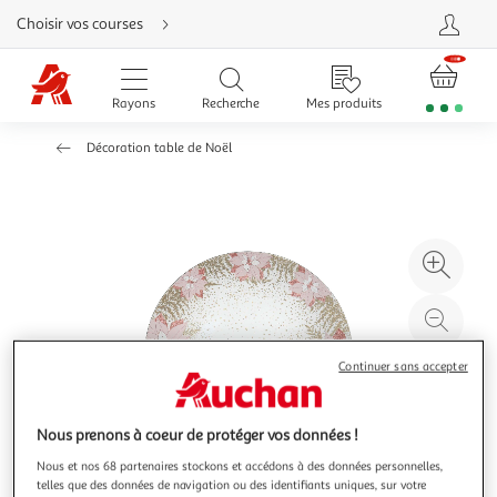
Aller
Choisir vos courses
directement
au
contenu
Aller
directement
Rayons
Recherche
Mes produits
à
la
recherche
Décoration table de Noël
Aller
directement
à
la
navigation
Aller
directement
à
Agr
la
rubrique
l'il
besoin
d'aide
à
Réd
20
l'il
à
Par
Continuer sans accepter
100
le
%
pro
Nous prenons à coeur de protéger vos données !
Nous et nos 68 partenaires stockons et accédons à des données personnelles,
telles que des données de navigation ou des identifiants uniques, sur votre