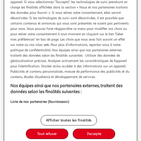
Illustration
Illustration
appareil. Si vous sélectionnez "J'accepte", les technologies de suivi prendront en
charge les finalités affichées dans la section « Nous et nos partenaires traitons
précédente
suivante
des données pour fournir ». Si vous retirez votre consentement, elles seront
désactivées. Si les technologies de suivi sont désactivées, il est possible que
certains contenus et annonces qui vous sont présentés ne soient pas pertinents
pour vous. Vous pouvez faire réapparaître ce menu pour modifier vos choix ou
TOILINUX
pour retirer votre consentement à tout moment en cliquant sur le lien "Gérer
Lot de 12 dessous d'assiette fleur d.33 cm - rose et or
mes préférences" en bas de page. Les choix que vous avez fait auront un effet
Apportez une touche de glamour et d'élégance à votre
sur notre ou nos sites web. Pour plus d’informations, reportez-vous à notre
table de fête avec nos dessous d'assiettes imprimés fleur
politique de confidentialité. Nos équipes ainsi que nos partenaires externes
traitent des données selon les finalités suivantes : Utiliser des données de
couleur rose et or. Créez une ambiance de Noël inoubliable
En savoir +
géolocalisation précises. Analyser activement les caractéristiques de l’appareil
à chaque repas.FICHE TECHNIQUE- Lot de 12 dessous
Vendu par
Toilinux
pour l’identification. Stocker et/ou accéder à des informations sur un appareil.
d'assiette- Matière : Polypropylène- Couleurs : Rose et
Publicités et contenu personnalisés, mesure de performance des publicités et du
orCARACTERISTIQUES TECHN
Livr. ou retrait dès 5/6 jours
contenu, études d’audience et développement de services.
A partir de 7,89€
Nos équipes ainsi que nos partenaires externes, traitent des
Plus d'options
données selon les finalités suivantes :
39,91€
49,89€
Vendu par
Toilinux
Liste de nos partenaires (fournisseurs)
-20 %
Ajouter au panier
Afficher toutes les finalités
49,89€
39,91€
Ajouter à une liste
Tout refuser
J'accepte