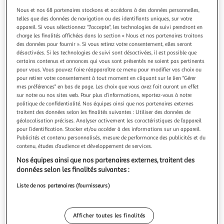
Illustration
Illustration
Nous et nos 68 partenaires stockons et accédons à des données personnelles,
précédente
suivante
telles que des données de navigation ou des identifiants uniques, sur votre
appareil. Si vous sélectionnez "J'accepte", les technologies de suivi prendront en
charge les finalités affichées dans la section « Nous et nos partenaires traitons
des données pour fournir ». Si vous retirez votre consentement, elles seront
ATMOSPHERA
désactivées. Si les technologies de suivi sont désactivées, il est possible que
Lampe suspension pétales en bambou rym 62cm
certains contenus et annonces qui vous sont présentés ne soient pas pertinents
pour vous. Vous pouvez faire réapparaître ce menu pour modifier vos choix ou
naturel
pour retirer votre consentement à tout moment en cliquant sur le lien "Gérer
Informations Techniques : Dimensions : D. 62 x H. 94 cm
mes préférences" en bas de page. Les choix que vous avez fait auront un effet
Abat-jour : D. 62 x H. 1 cm Câble : L. 80 cm Matières :
sur notre ou nos sites web. Pour plus d’informations, reportez-vous à notre
Bambou & Acier Spécificités : Déco & Unique Suspension
En savoir +
politique de confidentialité. Nos équipes ainsi que nos partenaires externes
design pétales Abat-jour en bambou Hauteur ajustable À
Vendu par
Paris Prix
traitent des données selon les finalités suivantes : Utiliser des données de
monter soi-même Ampoule non incluse Douille : E27
géolocalisation précises. Analyser activement les caractéristiques de l’appareil
Puissance : 40W IP : IP20 Po
pour l’identification. Stocker et/ou accéder à des informations sur un appareil.
Livr. ou retrait dès 1/2 semaines
Publicités et contenu personnalisés, mesure de performance des publicités et du
A partir de 7,99€
contenu, études d’audience et développement de services.
Plus d'options
Nos équipes ainsi que nos partenaires externes, traitent des
44,99€
59,99€
Vendu par
Paris Prix
données selon les finalités suivantes :
Liste de nos partenaires (fournisseurs)
Livraison dès 5/6 jours
4,99€
Plus d'options
Afficher toutes les finalités