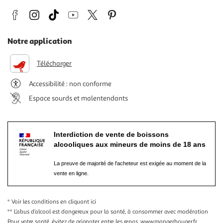
Notre application
Télécharger
Accessibilité : non conforme
Espace sourds et malentendants
Interdiction de vente de boissons
alcooliques aux mineurs de moins de 18 ans
La preuve de majorité de l'acheteur est exigée au moment de la
vente en ligne.
* Voir les conditions
en cliquant ici
** L’abus d’alcool est dangereux pour la santé, à consommer avec modération
Pour votre santé, évitez de grignoter entre les repas.
www.mangerbouger.fr