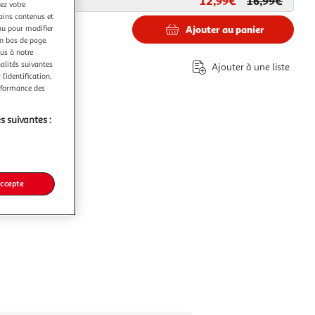
12,99€
16,99€
ar
Paris Prix
ez votre
tains contenus et
nu pour modifier
Ajouter au panier
en bas de page.
ous à notre
€
nalités suivantes
Ajouter à une liste
co part. mobilier.
l’identification.
erformance des
s suivantes :
accepte