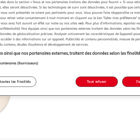
Vendu p
chées dans la section « Nous et nos partenaires traitons des données pour fournir ». Si vous retir
 elles seront désactivées. Si les technologies de suivi sont désactivées, il est possible que cer
-24 %
vous sont présentés ne soient pas pertinents pour vous. Vous pouvez faire réapparaître ce me
pour retirer votre consentement à tout moment en cliquant sur le lien "Gérer mes préférences" 
16,99€
 vous avez fait auront un effet sur notre ou nos sites web. Pour plus d’informations, reportez-v
12,99
confidentialité. Nos équipes ainsi que nos partenaires externes traitent des données selon les fi
dont 0,05€ d'é
 données de géolocalisation précises. Analyser activement les caractéristiques de l’appareil pour 
 accéder à des informations sur un appareil. Publicités et contenu personnalisés, mesure de p
 du contenu, études d’audience et développement de services.
s ainsi que nos partenaires externes, traitent des données selon les finalité
partenaires (fournisseurs)
toutes les finalités
Tout refuser
J'