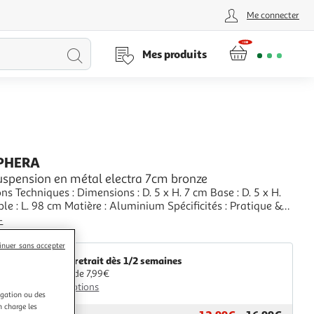
Me connecter
Lancer
Mes produits
la
recherche
PHERA
spension en métal electra 7cm bronze
ns Techniques : Dimensions : D. 5 x H. 7 cm Base : D. 5 x H.
le : L. 98 cm Matière : Aluminium Spécificités : Pratique &
pe Suspension Hauteur Ajustable Alimentation Secteur
+
27 Puissance Maximale : 40W Ampoule non incluse Classe 2
aris Prix
25 kg Couleur : Bronz
inuer sans accepter
Livr. ou retrait dès 1/2 semaines
A partir de 7,99€
Plus d'options
igation ou des
n charge les