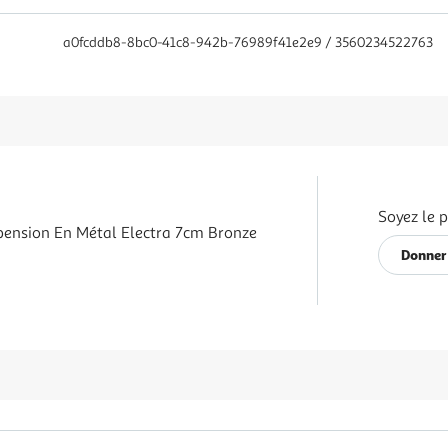
a0fcddb8-8bc0-41c8-942b-76989f41e2e9 / 3560234522763
Soyez le p
ension En Métal Electra 7cm Bronze
Donner 