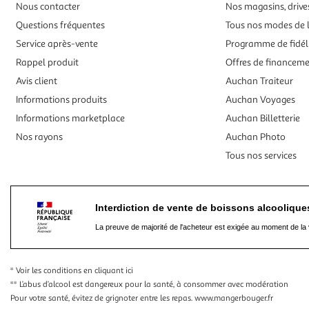
Nous contacter
Nos magasins, drives
Questions fréquentes
Tous nos modes de l
Service après-vente
Programme de fidél
Rappel produit
Offres de financem
Avis client
Auchan Traiteur
Informations produits
Auchan Voyages
Informations marketplace
Auchan Billetterie
Nos rayons
Auchan Photo
Tous nos services
Interdiction de vente de boissons alcooliqu
La preuve de majorité de l'acheteur est exigée au moment de la 
* Voir les conditions
en cliquant ici
** L’abus d’alcool est dangereux pour la santé, à consommer avec modération
Pour votre santé, évitez de grignoter entre les repas.
www.mangerbouger.fr