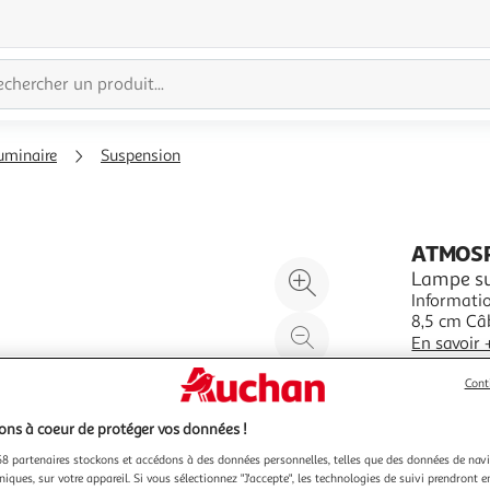
uminaire
Suspension
ATMOS
Agrandir
Lampe su
Informatio
l'illustration
8,5 cm Câb
à
Réduire
Utile Lam
En savoir 
200%
l'illustration
Douille E
Vendu par
P
Poids : 0,
à
Partager
Cont
100
le
ns à coeur de protéger vos données !
%
produit
8 partenaires stockons et accédons à des données personnelles, telles que des données de nav
niques, sur votre appareil. Si vous sélectionnez "J'accepte", les technologies de suivi prendront e