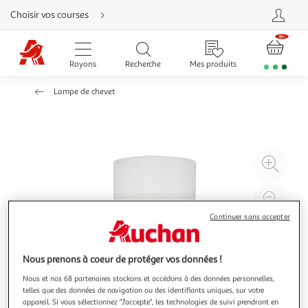
Aller
Choisir vos courses
directement
au
contenu
Aller
directement
Rayons
Recherche
Mes produits
à
la
recherche
Lampe de chevet
Aller
directement
à
la
navigation
Aller
directement
à
Agr
la
rubrique
l'il
besoin
d'aide
à
Réd
20
l'il
Continuer sans accepter
à
Par
100
le
Nous prenons à coeur de protéger vos données !
%
pro
Nous et nos 68 partenaires stockons et accédons à des données personnelles,
telles que des données de navigation ou des identifiants uniques, sur votre
appareil. Si vous sélectionnez "J'accepte", les technologies de suivi prendront en