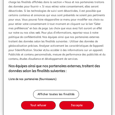
Illustration
Illustration
charge les finalités affichées dans la section « Nous et nos partenaires traitons
précédente
suivante
des données pour fournir ». Si vous retirez votre consentement, elles seront
désactivées. Si les technologies de suivi sont désactivées, il est possible que
certains contenus et annonces qui vous sont présentés ne soient pas pertinents
pour vous. Vous pouvez faire réapparaître ce menu pour modifier vos choix ou
pour retirer votre consentement à tout moment en cliquant sur le lien "Gérer
ATMOSPHERA
mes préférences" en bas de page. Les choix que vous avez fait auront un effet
Lampe à poser en verre winter 43cm blanc
sur notre ou nos sites web. Pour plus d’informations, reportez-vous à notre
Informations Techniques : Dimensions : D. 27 x H. 43,5 cm
politique de confidentialité. Nos équipes ainsi que nos partenaires externes
Matières : Verre & Coton Spécificités : Élégante & Utile
traitent des données selon les finalités suivantes : Utiliser des données de
Interrupteur on/off Forme ronde Ampoule non incluse
géolocalisation précises. Analyser activement les caractéristiques de l’appareil
En savoir +
pour l’identification. Stocker et/ou accéder à des informations sur un appareil.
Poids : 1,28 kg Couleur : Blanc
Publicités et contenu personnalisés, mesure de performance des publicités et du
Vous voulez connaître le prix de ce produit ?
contenu, études d’audience et développement de services.
Afficher le prix
Nos équipes ainsi que nos partenaires externes, traitent des
données selon les finalités suivantes :
Liste de nos partenaires (fournisseurs)
Description
Afficher toutes les finalités
Caractéristiques
Tout refuser
J'accepte