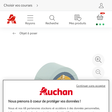
Aller
Choisir vos courses
directement
au
contenu
Aller
directement
Rayons
Recherche
Mes produits
à
la
recherche
Objet à poser
Aller
directement
à
la
navigation
Aller
directement
à
Agr
la
rubrique
l'il
besoin
d'aide
à
Réd
20
l'il
à
Par
Continuer sans accepter
100
le
%
pro
Nous prenons à coeur de protéger vos données !
Nous et nos 68 partenaires stockons et accédons à des données personnelles,