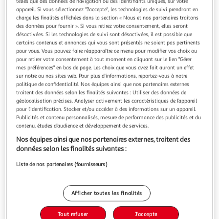
Illustration
Illustration
telles que des données de navigation ou des identifiants uniques, sur votre
appareil. Si vous sélectionnez "J'accepte", les technologies de suivi prendront en
précédente
suivante
charge les finalités affichées dans la section « Nous et nos partenaires traitons
des données pour fournir ». Si vous retirez votre consentement, elles seront
désactivées. Si les technologies de suivi sont désactivées, il est possible que
certains contenus et annonces qui vous sont présentés ne soient pas pertinents
ATMOSPHERA KIDS
pour vous. Vous pouvez faire réapparaître ce menu pour modifier vos choix ou
Boîte à musique enfant arc-en-ciel 20cm multicolore
pour retirer votre consentement à tout moment en cliquant sur le lien "Gérer
mes préférences" en bas de page. Les choix que vous avez fait auront un effet
Informations Techniques : Dimensions : L. 12 x l. 10 x H. 20
sur notre ou nos sites web. Pour plus d’informations, reportez-vous à notre
cm Matières : Papier & Bois (Eucalyptus) Spécificités :
politique de confidentialité. Nos équipes ainsi que nos partenaires externes
Pratique & Utile Boîte à Musique Pour Enfant Design Arc-
En savoir +
traitent des données selon les finalités suivantes : Utiliser des données de
en-Ciel Motif Imprimé Figurine Étoile Musique : Musique de
Vendu par
Paris Prix
géolocalisation précises. Analyser activement les caractéristiques de l’appareil
Nuit de Mozart Poids : 0,21 kg Couleur : Multicolore
pour l’identification. Stocker et/ou accéder à des informations sur un appareil.
Livr. ou retrait dès 3/4 jours
Publicités et contenu personnalisés, mesure de performance des publicités et du
A partir de 7,99€
contenu, études d’audience et développement de services.
Plus d'options
Nos équipes ainsi que nos partenaires externes, traitent des
données selon les finalités suivantes :
9,99€
14,99€
Vendu par
Paris Prix
Liste de nos partenaires (fournisseurs)
-33 %
Ajouter au panier
14,99€
9,99€
Afficher toutes les finalités
Ajouter à une liste
dont 0,05€ d'éco part. mobilier.
Tout refuser
J'accepte