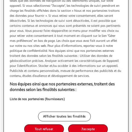
Illustration
Illustration
telles que des données de navigation ou des identifiants uniques, sur votre
appareil. Si vous sélectionnez "J'accepte", les technologies de suivi prendront en
précédente
suivante
charge les finalités affichées dans la section « Nous et nos partenaires traitons
des données pour fournir ». Si vous retirez votre consentement, elles seront
désactivées. Si les technologies de suivi sont désactivées, il est possible que
certains contenus et annonces qui vous sont présentés ne soient pas pertinents
ATMOSPHERA
pour vous. Vous pouvez faire réapparaître ce menu pour modifier vos choix ou
Housse de coussin chenille jeni 40x40cm beige lin
pour retirer votre consentement à tout moment en cliquant sur le lien "Gérer
mes préférences" en bas de page. Les choix que vous avez fait auront un effet
Informations Techniques : Dimensions : L. 40 x l. 40 x H. 1
sur notre ou nos sites web. Pour plus d’informations, reportez-vous à notre
cm Matière : Polyester Spécificités : Pratique & Lavable
politique de confidentialité. Nos équipes ainsi que nos partenaires externes
Housse de coussin déco Motif imprimé Tissu chenille
En savoir +
traitent des données selon les finalités suivantes : Utiliser des données de
Fermeture zippée Certification Oeko-Tex Densité : 22
Vendu par
Paris Prix
géolocalisation précises. Analyser activement les caractéristiques de l’appareil
fils/cm2 Poids : 0,13 kg Couleur : Beige Lin
pour l’identification. Stocker et/ou accéder à des informations sur un appareil.
Livr. ou retrait dès 3/4 jours
Publicités et contenu personnalisés, mesure de performance des publicités et du
A partir de 7,99€
contenu, études d’audience et développement de services.
Plus d'options
Nos équipes ainsi que nos partenaires externes, traitent des
données selon les finalités suivantes :
8,99€
10,99€
Vendu par
Paris Prix
Liste de nos partenaires (fournisseurs)
-18 %
Ajouter au panier
10,99€
8,99€
Afficher toutes les finalités
Ajouter à une liste
dont 0,05€ d'éco part. mobilier.
Tout refuser
J'accepte