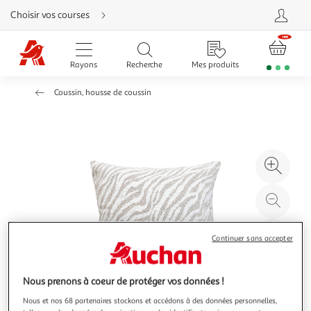
Aller
Choisir vos courses
directement
au
contenu
Aller
directement
Rayons
Recherche
Mes produits
à
la
recherche
Coussin, housse de coussin
Aller
directement
à
la
navigation
Aller
directement
à
Agr
la
rubrique
l'il
besoin
d'aide
à
Réd
20
l'il
à
Par
Continuer sans accepter
100
le
%
pro
Nous prenons à coeur de protéger vos données !
Nous et nos 68 partenaires stockons et accédons à des données personnelles,