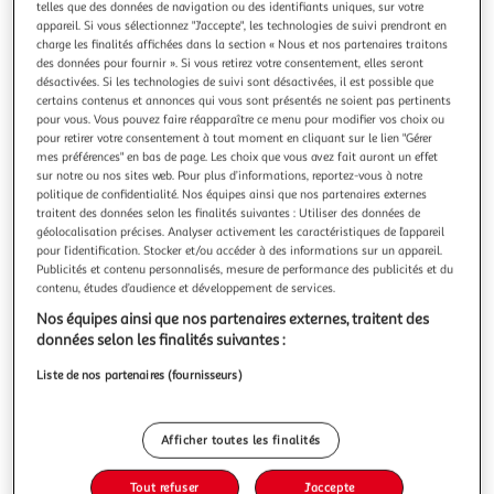
Illustration
Illustration
telles que des données de navigation ou des identifiants uniques, sur votre
appareil. Si vous sélectionnez "J'accepte", les technologies de suivi prendront en
précédente
suivante
charge les finalités affichées dans la section « Nous et nos partenaires traitons
des données pour fournir ». Si vous retirez votre consentement, elles seront
désactivées. Si les technologies de suivi sont désactivées, il est possible que
certains contenus et annonces qui vous sont présentés ne soient pas pertinents
ATMOSPHERA
pour vous. Vous pouvez faire réapparaître ce menu pour modifier vos choix ou
Grand plaid en flanelle uni - 180x130 cm - Bleu foncé
pour retirer votre consentement à tout moment en cliquant sur le lien "Gérer
Profitez d'une pause cocooning une fois confortablement
mes préférences" en bas de page. Les choix que vous avez fait auront un effet
enveloppé dans ce plaid ultra doux XXL.FICHE
sur notre ou nos sites web. Pour plus d’informations, reportez-vous à notre
politique de confidentialité. Nos équipes ainsi que nos partenaires externes
TECHNIQUE- Plaid en flanelle.- Matière : Polyester.- Couleur
En savoir +
traitent des données selon les finalités suivantes : Utiliser des données de
: Bleu.- Lavage à 30°CCARACTERISTIQUES TECHNIQUES-
Vendu par
Paris Prix
géolocalisation précises. Analyser activement les caractéristiques de l’appareil
Dimensions : Longueur 180 cm x Largeur 130 cm x
pour l’identification. Stocker et/ou accéder à des informations sur un appareil.
Epaisseur 1 cm.- Poids : 0,530 kg.
Livr. ou retrait dès 3/4 jours
Publicités et contenu personnalisés, mesure de performance des publicités et du
A partir de 7,99€
contenu, études d’audience et développement de services.
Plus d'options
Nos équipes ainsi que nos partenaires externes, traitent des
données selon les finalités suivantes :
12,99€
16,99€
Vendu par
Paris Prix
Liste de nos partenaires (fournisseurs)
-24 %
Ajouter au panier
16,99€
Afficher toutes les finalités
12,99€
Ajouter à une liste
Tout refuser
J'accepte