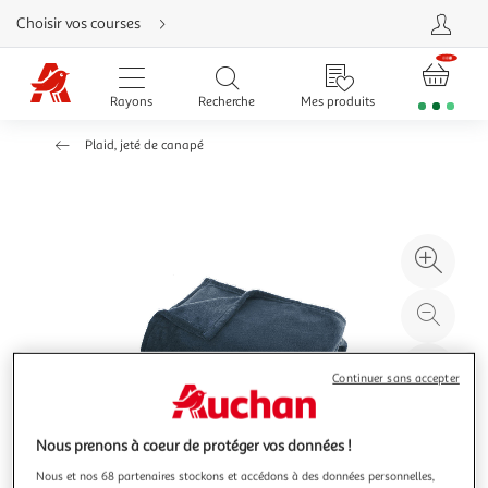
Aller
Choisir vos courses
directement
au
contenu
Aller
directement
Rayons
Recherche
Mes produits
à
la
recherche
Plaid, jeté de canapé
Aller
directement
à
la
navigation
Aller
directement
à
Agr
la
rubrique
l'il
besoin
d'aide
à
Réd
20
l'il
à
Par
Continuer sans accepter
100
le
%
pro
Nous prenons à coeur de protéger vos données !
Nous et nos 68 partenaires stockons et accédons à des données personnelles,