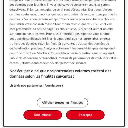
Illustration
Illustration
des données pour fournir ». Si vous retirez votre consentement, elles seront
précédente
suivante
désactivées. Si les technologies de suivi sont désactivées, il est possible que
certains contenus et annonces qui vous sont présentés ne soient pas pertinents
pour vous. Vous pouvez faire réapparaître ce menu pour modifier vos choix ou
pour retirer votre consentement à tout moment en cliquant sur le lien "Gérer
ATMOSPHERA
mes préférences" en bas de page. Les choix que vous avez fait auront un effet
sur notre ou nos sites web. Pour plus d’informations, reportez-vous à notre
Drap housse en gaze de coton flora 140x190cm
politique de confidentialité. Nos équipes ainsi que nos partenaires externes
marron
traitent des données selon les finalités suivantes : Utiliser des données de
Informations Techniques : Dimensions : L. 190 x l. 140 x H.
géolocalisation précises. Analyser activement les caractéristiques de l’appareil
0,5 cm Bonnet : H. 30 cm Matière : Gaze de Coton (144
pour l’identification. Stocker et/ou accéder à des informations sur un appareil.
fils/cm2) Spécificités : Tendance & Confortable Drap housse
En savoir +
Publicités et contenu personnalisés, mesure de performance des publicités et du
Pour 2 personnes Design unicolore Double couche de gaze
contenu, études d’audience et développement de services.
Vendu par
Paris Prix
de coton Label Oeko-Tex Lavable en machine à 40° Poids :
Nos équipes ainsi que nos partenaires externes, traitent des
0,77 kg Cou
Livr. ou retrait dès 3/4 jours
données selon les finalités suivantes :
A partir de 7,99€
Plus d'options
Liste de nos partenaires (fournisseurs)
23,99€
30,99€
Vendu par
Paris Prix
Afficher toutes les finalités
-23 %
Ajouter au panier
Tout refuser
J'accepte
30,99€
23,99€
Ajouter à une liste