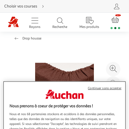
Aller
Choisir vos courses
directement
au
contenu
Aller
directement
Rayons
Recherche
Mes produits
à
la
recherche
Drap housse
Aller
directement
à
la
navigation
Aller
directement
à
Agr
la
rubrique
l'il
besoin
d'aide
à
Réd
20
l'il
Continuer sans accepter
à
Par
100
le
Nous prenons à coeur de protéger vos données !
%
pro
Nous et nos 68 partenaires stockons et accédons à des données personnelles,
telles que des données de navigation ou des identifiants uniques, sur votre
appareil. Si vous sélectionnez "J'accepte", les technologies de suivi prendront en
charge les finalités affichées dans la section « Nous et nos partenaires traitons