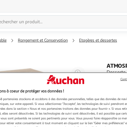
able
Rangement et Conservation
Etagères et dessertes
ATMOS
Agrandir
Desserte
Une desser
l'illustration
Cont
les pièce
à
Réduire
Bakos.- Co
En savoir 
ns à coeur de protéger vos données !
200%
l'illustration
Roues en 
MDF et Ac
à
Partager
8 partenaires stockons et accédons à des données personnelles, telles que des données de nav
niques, sur votre appareil. Si vous sélectionnez "J'accepte", les technologies de suivi prendront e
100
le
chées dans la section « Nous et nos partenaires traitons des données pour fournir ». Si vous retir
%
produit
 elles seront désactivées. Si les technologies de suivi sont désactivées, il est possible que cer
vous sont présentés ne soient pas pertinents pour vous. Vous pouvez faire réapparaître ce me
pour retirer votre consentement à tout moment en cliquant sur le lien "Gérer mes préférences" 