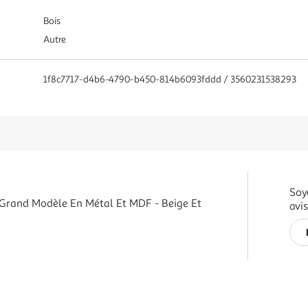
Bois
Autre
1f8c7717-d4b6-4790-b450-814b6093fddd / 3560231538293
Soy
Grand Modèle En Métal Et MDF - Beige Et
avi