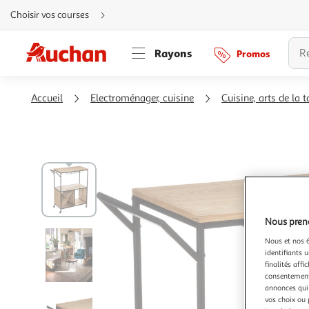
Aller
Choisir vos courses
directement
au
contenu
Aller
Rayons
Promos
directement
à
la
recherche
Aller
Accueil
Electroménager, cuisine
Cuisine, arts de la t
directement
à
la
navigation
Aller
directement
à
la
rubrique
besoin
d'aide
Nous preno
Nous et nos 6
identifiants u
finalités affi
consentement,
annonces qui 
vos choix ou 