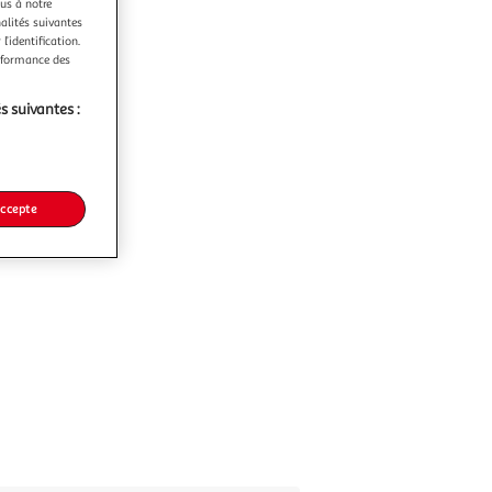
ous à notre
nalités suivantes
l’identification.
erformance des
s suivantes :
accepte