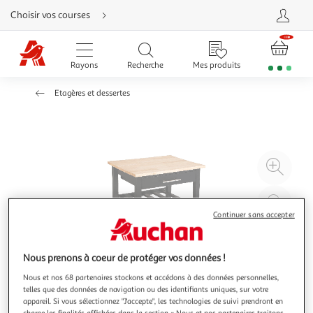
Aller
Choisir vos courses
directement
au
contenu
Aller
directement
Rayons
Recherche
Mes produits
à
la
recherche
Etagères et dessertes
Aller
directement
à
la
navigation
Aller
directement
à
Agr
la
rubrique
l'il
besoin
d'aide
à
Réd
20
l'il
Continuer sans accepter
à
Par
100
le
Nous prenons à coeur de protéger vos données !
%
pro
Nous et nos 68 partenaires stockons et accédons à des données personnelles,
telles que des données de navigation ou des identifiants uniques, sur votre
appareil. Si vous sélectionnez "J'accepte", les technologies de suivi prendront en