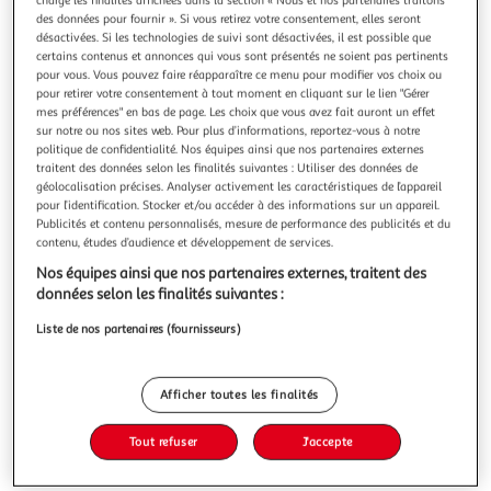
Illustration
Illustration
charge les finalités affichées dans la section « Nous et nos partenaires traitons
des données pour fournir ». Si vous retirez votre consentement, elles seront
précédente
suivante
désactivées. Si les technologies de suivi sont désactivées, il est possible que
certains contenus et annonces qui vous sont présentés ne soient pas pertinents
pour vous. Vous pouvez faire réapparaître ce menu pour modifier vos choix ou
pour retirer votre consentement à tout moment en cliquant sur le lien "Gérer
ATMOSPHERA
mes préférences" en bas de page. Les choix que vous avez fait auront un effet
Desserte 1 tiroir Claude - Noir
sur notre ou nos sites web. Pour plus d’informations, reportez-vous à notre
politique de confidentialité. Nos équipes ainsi que nos partenaires externes
Optez pour cette desserte tendance et fonctionnelle qui
traitent des données selon les finalités suivantes : Utiliser des données de
deviendra en un clin d'œil votre allié de rangement.FICHE
géolocalisation précises. Analyser activement les caractéristiques de l’appareil
TECHNIQUE- Desserte en MDF, bois d'Hévéa et PVC.- 3
En savoir +
pour l’identification. Stocker et/ou accéder à des informations sur un appareil.
étagères de rangement.- 1 tiroir.- 4 roulettes pour plus de
Publicités et contenu personnalisés, mesure de performance des publicités et du
Vous voulez connaître le prix de ce produit ?
fonctionnalité.- Planche servant de
contenu, études d’audience et développement de services.
plateau.CARACTERISTIQUES TECHNIQUES- D
Nos équipes ainsi que nos partenaires externes, traitent des
Afficher le prix
données selon les finalités suivantes :
Liste de nos partenaires (fournisseurs)
Description
Afficher toutes les finalités
Tout refuser
J'accepte
Caractéristiques