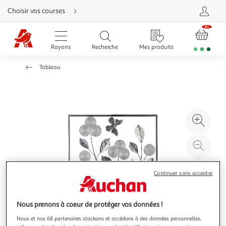
Aller
Choisir vos courses
directement
au
contenu
Aller
directement
Rayons
Recherche
Mes produits
à
la
recherche
Tableau
Aller
directement
à
la
navigation
Aller
directement
à
Agr
la
rubrique
l'il
besoin
d'aide
à
Réd
20
l'il
à
Par
Continuer sans accepter
100
le
%
pro
Nous prenons à coeur de protéger vos données !
Nous et nos 68 partenaires stockons et accédons à des données personnelles,