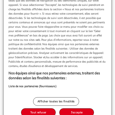
Illustration
Illustration
telles que des données de navigation ou des identifiants uniques, sur votre
appareil. Si vous sélectionnez "J'accepte", les technologies de suivi prendront en
précédente
suivante
charge les finalités affichées dans la section « Nous et nos partenaires traitons
des données pour fournir ». Si vous retirez votre consentement, elles seront
désactivées. Si les technologies de suivi sont désactivées, il est possible que
certains contenus et annonces qui vous sont présentés ne soient pas pertinents
ATMOSPHERA
pour vous. Vous pouvez faire réapparaître ce menu pour modifier vos choix ou
Décoration murale métal fleurs 50cm argent
pour retirer votre consentement à tout moment en cliquant sur le lien "Gérer
mes préférences" en bas de page. Les choix que vous avez fait auront un effet
Informations Techniques : Dimensions : L. 50 x l. 3 x H. 50
sur notre ou nos sites web. Pour plus d’informations, reportez-vous à notre
cm Matière : Fer Spécificités : Convient uniquement à un
politique de confidentialité. Nos équipes ainsi que nos partenaires externes
usage Intérieur A poser aux murs Poids : 0,7 kg Couleur :
En savoir +
traitent des données selon les finalités suivantes : Utiliser des données de
Argent
Vendu par
Paris Prix
géolocalisation précises. Analyser activement les caractéristiques de l’appareil
pour l’identification. Stocker et/ou accéder à des informations sur un appareil.
Livr. ou retrait dès 3/4 jours
Publicités et contenu personnalisés, mesure de performance des publicités et du
A partir de 7,99€
contenu, études d’audience et développement de services.
Plus d'options
Nos équipes ainsi que nos partenaires externes, traitent des
données selon les finalités suivantes :
23,99€
32,99€
Vendu par
Paris Prix
Liste de nos partenaires (fournisseurs)
-27 %
Ajouter au panier
32,99€
Afficher toutes les finalités
23,99€
Ajouter à une liste
Tout refuser
J'accepte