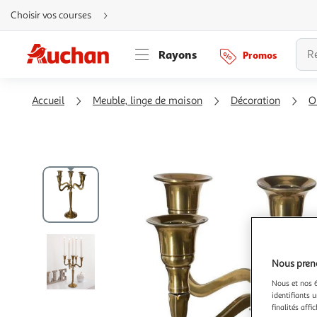
Aller
Choisir vos courses
directement
au
contenu
Aller
Rayons
Promos
directement
à
la
recherche
Aller
Accueil
Meuble, linge de maison
Décoration
O
directement
à
la
navigation
Aller
directement
à
la
rubrique
besoin
d'aide
Nous preno
Nous et nos 6
identifiants u
finalités affi