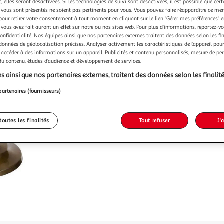
Vendu p
 elles seront désactivées. Si les technologies de suivi sont désactivées, il est possible que cer
vous sont présentés ne soient pas pertinents pour vous. Vous pouvez faire réapparaître ce me
pour retirer votre consentement à tout moment en cliquant sur le lien "Gérer mes préférences" 
-26 %
 vous avez fait auront un effet sur notre ou nos sites web. Pour plus d’informations, reportez-v
confidentialité. Nos équipes ainsi que nos partenaires externes traitent des données selon les fi
26,99€
19,99
 données de géolocalisation précises. Analyser activement les caractéristiques de l’appareil pour 
 accéder à des informations sur un appareil. Publicités et contenu personnalisés, mesure de p
 du contenu, études d’audience et développement de services.
s ainsi que nos partenaires externes, traitent des données selon les finalité
partenaires (fournisseurs)
toutes les finalités
Tout refuser
J'