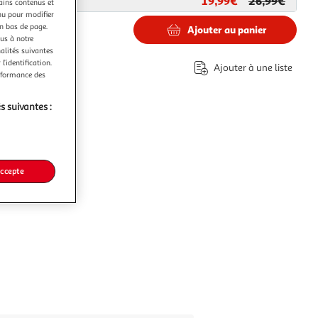
19,99€
26,99€
ar
Paris Prix
tains contenus et
nu pour modifier
en bas de page.
Ajouter au panier
ous à notre
nalités suivantes
€
l’identification.
Ajouter à une liste
erformance des
s suivantes :
accepte