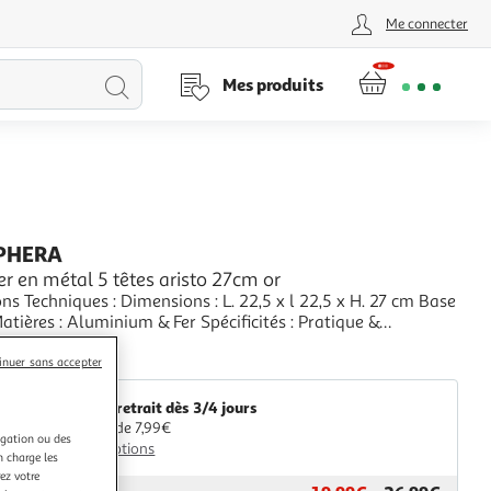
Me connecter
Lancer
Mes produits
la
recherche
PHERA
r en métal 5 têtes aristo 27cm or
ns Techniques : Dimensions : L. 22,5 x l 22,5 x H. 27 cm Base
Matières : Aluminium & Fer Spécificités : Pratique &
Déco 5 Supports à Bougies Poids : 0,55 kg
+
Or
inuer sans accepter
aris Prix
Livr. ou retrait dès 3/4 jours
A partir de 7,99€
igation ou des
Plus d'options
n charge les
ez votre