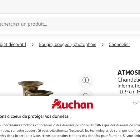
bjet décoratif
Bougie, bougeoir, photophore
Chandelier
ATMOS
Agrandir
Chandelie
Informatio
l'illustration
: D. 9 cm 
à
Réduire
Intemporel Chandelier 
En savoir 
200%
l'illustration
Couleur : 
Cont
Vendu par
P
à
Partager
ns à coeur de protéger vos données !
100
le
%
produit
8 partenaires stockons et accédons à des données personnelles, telles que des données de nav
niques, sur votre appareil. Si vous sélectionnez "J'accepte", les technologies de suivi prendront e
chées dans la section « Nous et nos partenaires traitons des données pour fournir ». Si vous retir