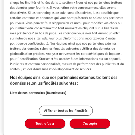
Illustration
Illustration
charge les finalités affichées dans la section « Nous et nos partenaires traitons
précédente
suivante
des données pour fournir ». Si vous retirez votre consentement, elles seront
désactivées. Si les technologies de suivi sont désactivées, il est possible que
certains contenus et annonces qui vous sont présentés ne soient pas pertinents
pour vous. Vous pouvez faire réapparaître ce menu pour modifier vos choix ou
pour retirer votre consentement à tout moment en cliquant sur le lien "Gérer
ATMOSPHERA
mes préférences" en bas de page. Les choix que vous avez fait auront un effet
Cercle déco wonderly 45cm naturel
sur notre ou nos sites web. Pour plus d’informations, reportez-vous à notre
Informations Techniques : Dimensions : L. 26 x l. 8 x H. 45
politique de confidentialité. Nos équipes ainsi que nos partenaires externes
cm Matières : Coton, Fer & MDF Spécificités : Tendance &
traitent des données selon les finalités suivantes : Utiliser des données de
Pratique Objet déco à poser Sur Pied Design Cercle Poids :
géolocalisation précises. Analyser activement les caractéristiques de l’appareil
En savoir +
pour l’identification. Stocker et/ou accéder à des informations sur un appareil.
0,45 kg Couleur : Naturel
Publicités et contenu personnalisés, mesure de performance des publicités et du
Vous voulez connaître le prix de ce produit ?
contenu, études d’audience et développement de services.
Afficher le prix
Nos équipes ainsi que nos partenaires externes, traitent des
données selon les finalités suivantes :
Liste de nos partenaires (fournisseurs)
Description
Afficher toutes les finalités
Caractéristiques
Tout refuser
J'accepte