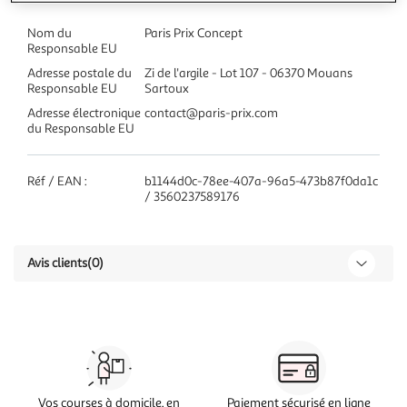
Nom du
Paris Prix Concept
Responsable EU
Adresse postale du
Zi de l'argile - Lot 107 - 06370 Mouans
Responsable EU
Sartoux
Adresse électronique
contact@paris-prix.com
du Responsable EU
Réf / EAN :
b1144d0c-78ee-407a-96a5-473b87f0da1c
/ 3560237589176
Avis clients
(0)
Vos courses à domicile, en
Paiement sécurisé en ligne