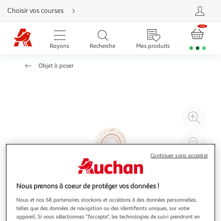
Aller
Choisir vos courses
directement
au
contenu
Aller
directement
Rayons
Recherche
Mes produits
à
la
recherche
Objet à poser
Aller
directement
à
la
navigation
Aller
directement
à
Agr
la
rubrique
l'il
besoin
d'aide
à
Réd
20
l'il
Continuer sans accepter
à
Par
100
le
Nous prenons à coeur de protéger vos données !
%
pro
Nous et nos 68 partenaires stockons et accédons à des données personnelles,
telles que des données de navigation ou des identifiants uniques, sur votre
appareil. Si vous sélectionnez "J'accepte", les technologies de suivi prendront en