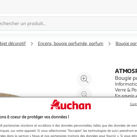
bjet décoratif
Encens, bougie parfumée, parfum
Bougie pa
ATMOS
Agrandir
Bougie pa
Informatio
l'illustration
Verre & Paraffine Spéc
à
Réduire
Forme Ron
En savoir 
200%
l'illustration
Combustion
Vendu par
P
Cont
Beige & B
à
Partager
100
le
ns à coeur de protéger vos données !
%
produit
8 partenaires stockons et accédons à des données personnelles, telles que des données de nav
niques, sur votre appareil. Si vous sélectionnez "J'accepte", les technologies de suivi prendront e
chées dans la section « Nous et nos partenaires traitons des données pour fournir ». Si vous retir