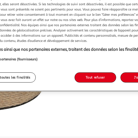
Vendu p
 elles seront désactivées. Si les technologies de suivi sont désactivées, il est possible que cer
vous sont présentés ne soient pas pertinents pour vous. Vous pouvez faire réapparaître ce me
-30 %
pour retirer votre consentement à tout moment en cliquant sur le lien "Gérer mes préférences" 
 vous avez fait auront un effet sur notre ou nos sites web. Pour plus d’informations, reportez-v
26,99€
confidentialité. Nos équipes ainsi que nos partenaires externes traitent des données selon les fi
18,99
 données de géolocalisation précises. Analyser activement les caractéristiques de l’appareil pour 
 accéder à des informations sur un appareil. Publicités et contenu personnalisés, mesure de p
 du contenu, études d’audience et développement de services.
s ainsi que nos partenaires externes, traitent des données selon les finalité
partenaires (fournisseurs)
toutes les finalités
Tout refuser
J'