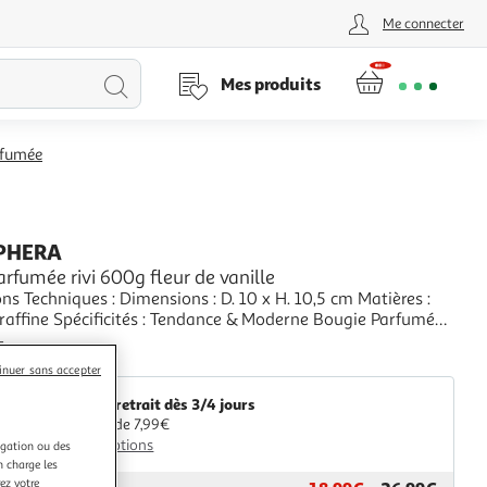
Me connecter
Lancer
Mes produits
la
rfumée
recherche
PHERA
rfumée rivi 600g fleur de vanille
ns Techniques : Dimensions : D. 10 x H. 10,5 cm Matières :
ificités : Tendance & Moderne Bougie Parfumée
de Senteur : Fleur de Vanille % de Parfum : 6 % Durée de
+
 : 57 heures Contenance : 600 g Poids : 0,9 kg Couleur :
aris Prix
inuer sans accepter
lanc
Livr. ou retrait dès 3/4 jours
A partir de 7,99€
Plus d'options
igation ou des
n charge les
ez votre