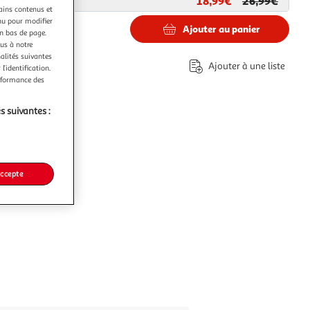
18,99€
26,99€
ar
Paris Prix
tains contenus et
nu pour modifier
Ajouter au panier
en bas de page.
ous à notre
nalités suivantes
€
Ajouter à une liste
l’identification.
erformance des
s suivantes :
accepte