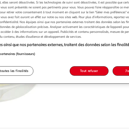
Vendu p
 elles seront désactivées. Si les technologies de suivi sont désactivées, il est possible que cer
vous sont présentés ne soient pas pertinents pour vous. Vous pouvez faire réapparaître ce me
-17 %
pour retirer votre consentement à tout moment en cliquant sur le lien "Gérer mes préférences" 
 vous avez fait auront un effet sur notre ou nos sites web. Pour plus d’informations, reportez-v
11,99€
confidentialité. Nos équipes ainsi que nos partenaires externes traitent des données selon les fi
9,99€
 données de géolocalisation précises. Analyser activement les caractéristiques de l’appareil pour 
 accéder à des informations sur un appareil. Publicités et contenu personnalisés, mesure de p
 du contenu, études d’audience et développement de services.
s ainsi que nos partenaires externes, traitent des données selon les finalité
partenaires (fournisseurs)
toutes les finalités
Tout refuser
J'