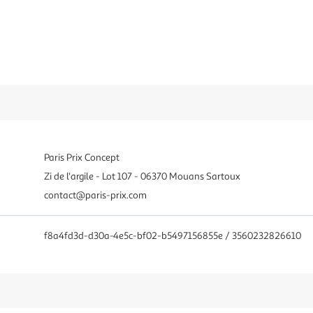
Paris Prix Concept
Zi de l'argile - Lot 107 - 06370 Mouans Sartoux
contact@paris-prix.com
f8a4fd3d-d30a-4e5c-bf02-b5497156855e / 3560232826610