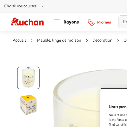
Aller
Choisir vos courses
directement
au
contenu
Aller
Rayons
Promos
directement
à
la
recherche
Aller
Accueil
Meuble, linge de maison
Décoration
O
directement
à
la
navigation
Aller
directement
à
la
rubrique
besoin
d'aide
Nous preno
Nous et nos 6
identifiants u
finalités affi