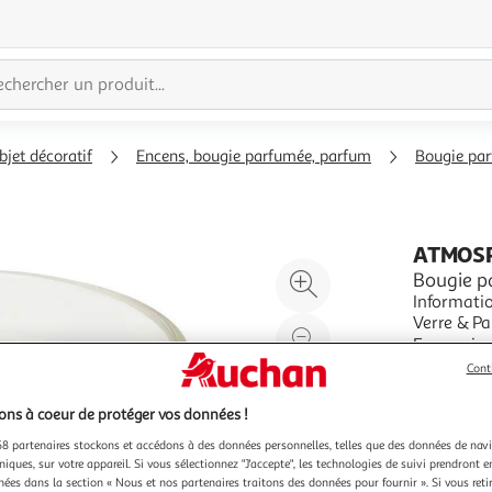
bjet décoratif
Encens, bougie parfumée, parfum
Bougie pa
ATMOS
Agrandir
Bougie p
Informations Techniques : 
l'illustration
Verre & Paraffine Spécificités : Déco &
à
Réduire
Senteur : Vanille Contenance : 200 g Du
En savoir 
200%
l'illustration
Vendu par
P
Cont
à
Partager
100
le
ns à coeur de protéger vos données !
%
produit
8 partenaires stockons et accédons à des données personnelles, telles que des données de nav
niques, sur votre appareil. Si vous sélectionnez "J'accepte", les technologies de suivi prendront e
chées dans la section « Nous et nos partenaires traitons des données pour fournir ». Si vous retir