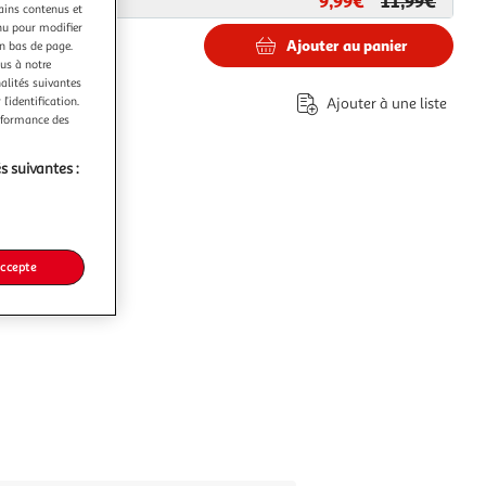
9,99€
11,99€
ar
Paris Prix
tains contenus et
nu pour modifier
Ajouter au panier
en bas de page.
ous à notre
nalités suivantes
l’identification.
Ajouter à une liste
erformance des
s suivantes :
accepte