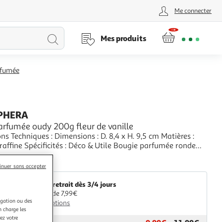
Me connecter
Lancer
Mes produits
la
rfumée
recherche
PHERA
arfumée oudy 200g fleur de vanille
Dimensions : D. 8,4 x H. 9,5 cm Matières :
 Utile Bougie parfumée ronde
rée de combustion : +/- 30
+
heures Poids : 0,51 kg Couleur : Transparent & Jaune
aris Prix
inuer sans accepter
Livr. ou retrait dès 3/4 jours
A partir de 7,99€
igation ou des
Plus d'options
n charge les
ez votre