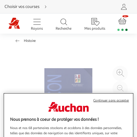
Aller
Choisir vos courses
directement
au
contenu
Aller
directement
Rayons
Recherche
Mes produits
à
la
recherche
Histoire
Aller
directement
à
la
navigation
Aller
directement
à
Agr
la
rubrique
l'il
besoin
d'aide
à
Réd
20
l'il
Continuer sans accepter
à
Par
100
le
%
pro
Nous prenons à coeur de protéger vos données !
Nous et nos 68 partenaires stockons et accédons à des données personnelles,
telles que des données de navigation ou des identifiants uniques, sur votre