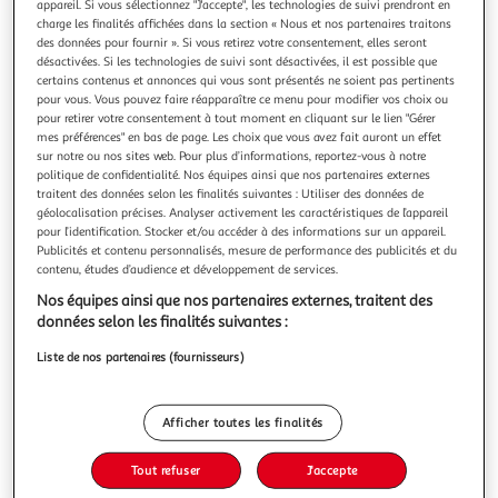
appareil. Si vous sélectionnez "J'accepte", les technologies de suivi prendront en
charge les finalités affichées dans la section « Nous et nos partenaires traitons
des données pour fournir ». Si vous retirez votre consentement, elles seront
désactivées. Si les technologies de suivi sont désactivées, il est possible que
certains contenus et annonces qui vous sont présentés ne soient pas pertinents
pour vous. Vous pouvez faire réapparaître ce menu pour modifier vos choix ou
ATLAS HISTORIQUE DE BESANCON. COFFRET EN 2
pour retirer votre consentement à tout moment en cliquant sur le lien "Gérer
VOLUMES : TOME 1, NOTICE GENERALE ; TOME 2,
mes préférences" en bas de page. Les choix que vous avez fait auront un effet
SITES ET MONUMENTS. AVEC 1 PLAN HISTORIQUE,
sur notre ou nos sites web. Pour plus d’informations, reportez-vous à notre
politique de confidentialité. Nos équipes ainsi que nos partenaires externes
Bassi Marie-laure
traitent des données selon les finalités suivantes : Utiliser des données de
Auteur : Bassi Marie-laureEditeur : AUSONIUSDate de
géolocalisation précises. Analyser activement les caractéristiques de l’appareil
parution : 14/08/2024Nombre de pages : 1061Dimensions :
pour l’identification. Stocker et/ou accéder à des informations sur un appareil.
31.2 x 21.8 x 7.0
En savoir +
Publicités et contenu personnalisés, mesure de performance des publicités et du
contenu, études d’audience et développement de services.
Vous voulez connaître le prix de ce produit ?
Nos équipes ainsi que nos partenaires externes, traitent des
données selon les finalités suivantes :
Afficher le prix
Liste de nos partenaires (fournisseurs)
Afficher toutes les finalités
Description
Tout refuser
J'accepte