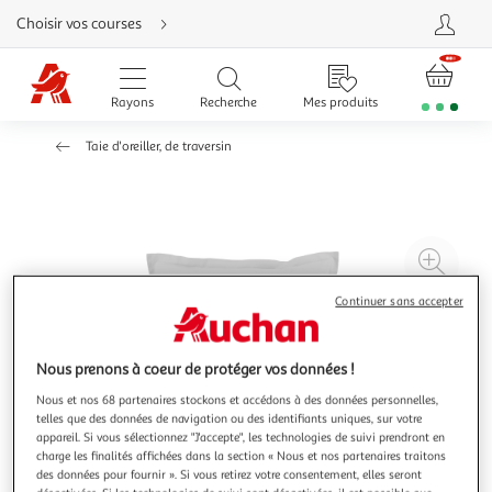
Aller
Choisir vos courses
directement
au
contenu
Aller
directement
Rayons
Recherche
Mes produits
à
la
recherche
Taie d'oreiller, de traversin
Aller
directement
à
la
navigation
Aller
directement
à
Agr
la
rubrique
l'il
besoin
Continuer sans accepter
d'aide
à
Réd
20
l'il
à
Par
Nous prenons à coeur de protéger vos données !
100
le
Nous et nos 68 partenaires stockons et accédons à des données personnelles,
%
pro
telles que des données de navigation ou des identifiants uniques, sur votre
appareil. Si vous sélectionnez "J'accepte", les technologies de suivi prendront en
charge les finalités affichées dans la section « Nous et nos partenaires traitons
des données pour fournir ». Si vous retirez votre consentement, elles seront