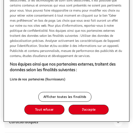
Illustration
Illustration
désactivées. Si les technologies de suivi sont désactivées, il est possible que
certains contenus et annonces qui vous sont présentés ne soient pas pertinents
précédente
suivante
pour vous. Vous pouvez faire réapparaître ce menu pour modifier vos choix ou
pour retirer votre consentement à tout moment en cliquant sur le lien "Gérer
mes préférences" en bas de page. Les choix que vous avez fait auront un effet
sur notre ou nos sites web. Pour plus d’informations, reportez-vous à notre
ATELIER DU COTON
politique de confidentialité. Nos équipes ainsi que nos partenaires externes
Taie d'oreiller 100% coton 57fils
traitent des données selon les finalités suivantes : Utiliser des données de
géolocalisation précises. Analyser activement les caractéristiques de l’appareil
TAIE D'OREILLER UNIE EN 100% COTONCette taie d'oreiller
pour l’identification. Stocker et/ou accéder à des informations sur un appareil.
vous offre un toucher authentique, soyeux et une fluidité
Publicités et contenu personnalisés, mesure de performance des publicités et du
parfaite pour des douces nuits.Dimension :- 63 x 63 cm- 50
En savoir +
contenu, études d’audience et développement de services.
x 70 cmFinition :Fermeture portefeuille avec rabat de 20 cm
Vous voulez connaître le prix de ce produit ?
Nos équipes ainsi que nos partenaires externes, traitent des
et volant plat oxford de 3 cm.Conseil d'entretien :Faites un
données selon les finalités suivantes :
prélav
Afficher le prix
Liste de nos partenaires (fournisseurs)
Afficher toutes les finalités
Description
Tout refuser
J'accepte
Caractéristiques