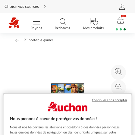
Aller
Choisir vos courses
directement
au
contenu
Aller
directement
Rayons
Recherche
Mes produits
à
la
recherche
PC portable gamer
Aller
directement
à
la
navigation
Aller
directement
à
Agr
la
rubrique
l'il
besoin
d'aide
à
Réd
20
l'il
à
Par
Continuer sans accepter
100
le
%
pro
Nous prenons à coeur de protéger vos données !
Nous et nos 68 partenaires stockons et accédons à des données personnelles,
telles que des données de navigation ou des identifiants uniques, sur votre