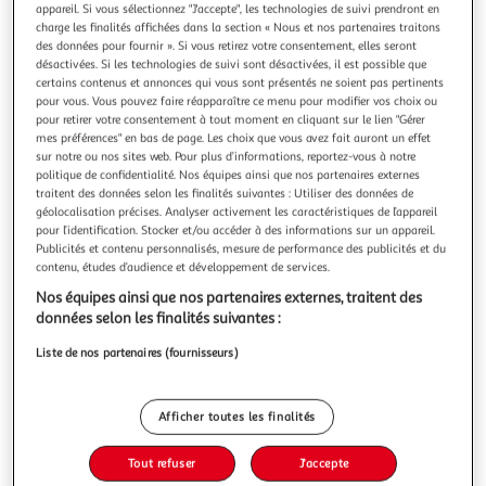
Illustration
Illustration
appareil. Si vous sélectionnez "J'accepte", les technologies de suivi prendront en
précédente
suivante
charge les finalités affichées dans la section « Nous et nos partenaires traitons
des données pour fournir ». Si vous retirez votre consentement, elles seront
désactivées. Si les technologies de suivi sont désactivées, il est possible que
certains contenus et annonces qui vous sont présentés ne soient pas pertinents
Nouveauté
pour vous. Vous pouvez faire réapparaître ce menu pour modifier vos choix ou
pour retirer votre consentement à tout moment en cliquant sur le lien "Gérer
ASUS
mes préférences" en bas de page. Les choix que vous avez fait auront un effet
PC Gamer Zephyrus-G14-GA403WR-DR4W
sur notre ou nos sites web. Pour plus d’informations, reportez-vous à notre
politique de confidentialité. Nos équipes ainsi que nos partenaires externes
La durée de garantie est de 3 ans. Châssis Format du pc
traitent des données selon les finalités suivantes : Utiliser des données de
portable gamer Slim PC Gamer Performance Référence du
géolocalisation précises. Analyser activement les caractéristiques de l’appareil
processeur AMD Ryzen AI 9 HX 370 Intérêt du nombre de
En savoir +
pour l’identification. Stocker et/ou accéder à des informations sur un appareil.
coeurs un nombre de coeur important vous permettra
Vendu par
Monsieur Plus
Publicités et contenu personnalisés, mesure de performance des publicités et du
d'effectuer plus de tâches en simultané Nombre de coeurs
contenu, études d’audience et développement de services.
12 coe
Livraison dès 5/6 jours
Nos équipes ainsi que nos partenaires externes, traitent des
Livraison offerte
données selon les finalités suivantes :
Plus d'options
Liste de nos partenaires (fournisseurs)
4 309,99€
Vendu par
Monsieur Plus
Ajouter au panier
Afficher toutes les finalités
4 309,99€
Tout refuser
J'accepte
Ajouter à une liste