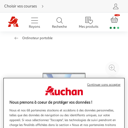
Aller
Choisir vos courses
directement
au
contenu
Aller
directement
Rayons
Recherche
Mes produits
à
la
recherche
Ordinateur portable
Aller
directement
à
la
navigation
Aller
directement
à
Agr
la
rubrique
l'il
besoin
d'aide
à
Réd
Continuer sans accepter
20
l'il
à
Par
100
le
Nous prenons à coeur de protéger vos données !
%
pro
Nous et nos 68 partenaires stockons et accédons à des données personnelles,
telles que des données de navigation ou des identifiants uniques, sur votre
appareil. Si vous sélectionnez "J'accepte", les technologies de suivi prendront en
charge les finalités affichées dans la section « Nous et nos partenaires traitons