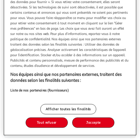
Illustration
Illustration
des données pour fournir ». Si vous retirez votre consentement, elles seront
désactivées. Si les technologies de suivi sont désactivées, il est possible que
précédente
suivante
certains contenus et annonces qui vous sont présentés ne soient pas pertinents
pour vous. Vous pouvez faire réapparaître ce menu pour modifier vos choix ou
pour retirer votre consentement à tout moment en cliquant sur le lien "Gérer
mes préférences" en bas de page. Les choix que vous avez fait auront un effet
5.0
(2)
sur notre ou nos sites web. Pour plus d’informations, reportez-vous à notre
ASUS
politique de confidentialité. Nos équipes ainsi que nos partenaires externes
traitent des données selon les finalités suivantes : Utiliser des données de
Ordinateur portable S1407QA-LY070W Copilot+PC
géolocalisation précises. Analyser activement les caractéristiques de l’appareil
La durée de garantie est de 3 ans. Performance Processeur
pour l’identification. Stocker et/ou accéder à des informations sur un appareil.
Snapdragon X Nombre de coeurs 8 coeurs Intérêt du
Publicités et contenu personnalisés, mesure de performance des publicités et du
nombre de coeurs un nombre de coeur important vous
En savoir +
contenu, études d’audience et développement de services.
permettra d'effectuer plus de tâches en simultané
Nos équipes ainsi que nos partenaires externes, traitent des
Vous voulez connaître le prix de ce produit ?
Fréquence (en GHz) 2.97 TurboBoost (en GHz) 4.5 Le + du
données selon les finalités suivantes :
Turboboost d
Afficher le prix
Liste de nos partenaires (fournisseurs)
Afficher toutes les finalités
Tout refuser
J'accepte
Indice de réparabilité