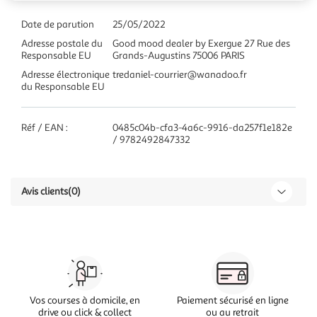
Date de parution
25/05/2022
Adresse postale du
Good mood dealer by Exergue 27 Rue des
Responsable EU
Grands-Augustins 75006 PARIS
Adresse électronique
tredaniel-courrier@wanadoo.fr
du Responsable EU
Réf / EAN :
0485c04b-cfa3-4a6c-9916-da257f1e182e
/ 9782492847332
Avis clients
(0)
Vos courses à domicile, en
Paiement sécurisé en ligne
drive ou click & collect
ou au retrait