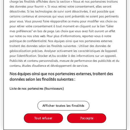
charge les finalités affichées dans la section « Nous et nos partenaires traitons
des données pour fournir ». Si vous retirez votre consentement, elles seront
désactivées. Si les technologies de suivi sont désactivées, il est possible que
certains contenus et annonces qui vous sont présentés ne soient pas pertinents
pour vous. Vous pouvez faire réapparaître ce menu pour modifier vos choix ou
pour retirer votre consentement à tout moment en cliquant sur le lien "Gérer
ASTRO CRUSH. 50 CARTES DIVINATOIRES POUR TON
mes préférences" en bas de page. Les choix que vous avez fait auront un effet
COEUR, Leone Cindy
sur notre ou nos sites web. Pour plus d’informations, reportez-vous à notre
Tu as un crush ? Tu veux savoir qui pense à toi ? Tu as des
politique de confidentialité. Nos équipes ainsi que nos partenaires externes
questions sur ton avenir sentimental ? Alors ces cartes sont
traitent des données selon les finalités suivantes : Utiliser des données de
géolocalisation précises. Analyser activement les caractéristiques de l’appareil
faites pour toi ! Connue pour ses guidances amoureuses
En savoir +
pour l’identification. Stocker et/ou accéder à des informations sur un appareil.
toujours justes, Cindy Leone, artiste peintre et autrice suivie
Publicités et contenu personnalisés, mesure de performance des publicités et du
Vous voulez connaître le prix de ce produit ?
par plus de 440 K abonnés, a créé cet oracle afin de
contenu, études d’audience et développement de services.
répondr
Afficher le prix
Nos équipes ainsi que nos partenaires externes, traitent des
données selon les finalités suivantes :
Liste de nos partenaires (fournisseurs)
Description
Afficher toutes les finalités
Caractéristiques
Tout refuser
J'accepte