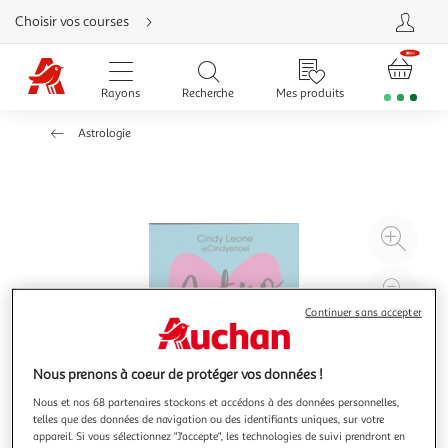
Aller
Choisir vos courses
directement
au
contenu
Aller
directement
Rayons
Recherche
Mes produits
à
la
recherche
Astrologie
Aller
directement
à
la
navigation
Aller
directement
à
Agr
la
rubrique
l'il
besoin
d'aide
à
Réd
20
l'il
Continuer sans accepter
à
Par
100
le
Nous prenons à coeur de protéger vos données !
%
pro
Nous et nos 68 partenaires stockons et accédons à des données personnelles,
telles que des données de navigation ou des identifiants uniques, sur votre
appareil. Si vous sélectionnez "J'accepte", les technologies de suivi prendront en