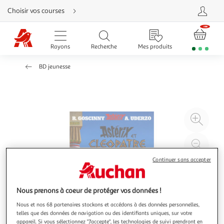
Aller
Choisir vos courses
directement
au
contenu
Aller
directement
Rayons
Recherche
Mes produits
à
la
recherche
BD jeunesse
Aller
directement
à
la
navigation
Aller
directement
à
Agr
la
rubrique
l'il
besoin
d'aide
à
Réd
20
l'il
Continuer sans accepter
à
Par
100
le
%
pro
Nous prenons à coeur de protéger vos données !
Nous et nos 68 partenaires stockons et accédons à des données personnelles,
telles que des données de navigation ou des identifiants uniques, sur votre
appareil. Si vous sélectionnez "J'accepte", les technologies de suivi prendront en