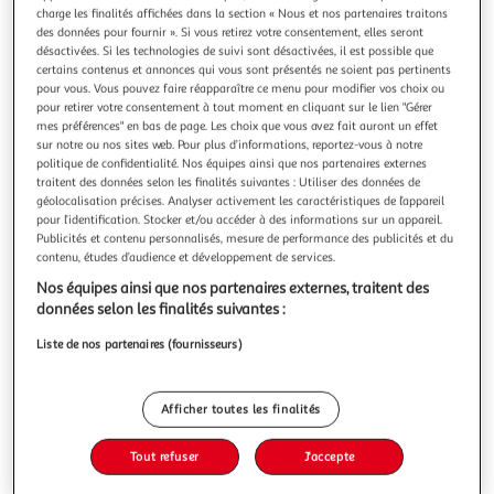
charge les finalités affichées dans la section « Nous et nos partenaires traitons
des données pour fournir ». Si vous retirez votre consentement, elles seront
désactivées. Si les technologies de suivi sont désactivées, il est possible que
certains contenus et annonces qui vous sont présentés ne soient pas pertinents
pour vous. Vous pouvez faire réapparaître ce menu pour modifier vos choix ou
ASTERIX TOME 6 : ASTERIX ET CLEOPATRE, Goscinny
pour retirer votre consentement à tout moment en cliquant sur le lien "Gérer
mes préférences" en bas de page. Les choix que vous avez fait auront un effet
René
sur notre ou nos sites web. Pour plus d’informations, reportez-vous à notre
Cléopâtre fait le pari avec César que son peuple est encore
politique de confidentialité. Nos équipes ainsi que nos partenaires externes
capable de grandes réalisations. Elle ordonne à Numérobis
traitent des données selon les finalités suivantes : Utiliser des données de
de construire un palais somptueux pour César.Auteur :
En savoir +
géolocalisation précises. Analyser activement les caractéristiques de l’appareil
Goscinny RenéEditeur : HACHETTEDate de parution :
pour l’identification. Stocker et/ou accéder à des informations sur un appareil.
Vous voulez connaître le prix de ce produit ?
16/06/2004Nombre de pages : 48Dimensions : 30.0 x 22.5
Publicités et contenu personnalisés, mesure de performance des publicités et du
x 0.8
contenu, études d’audience et développement de services.
Afficher le prix
Nos équipes ainsi que nos partenaires externes, traitent des
données selon les finalités suivantes :
Liste de nos partenaires (fournisseurs)
Description
Afficher toutes les finalités
Caractéristiques
Tout refuser
J'accepte