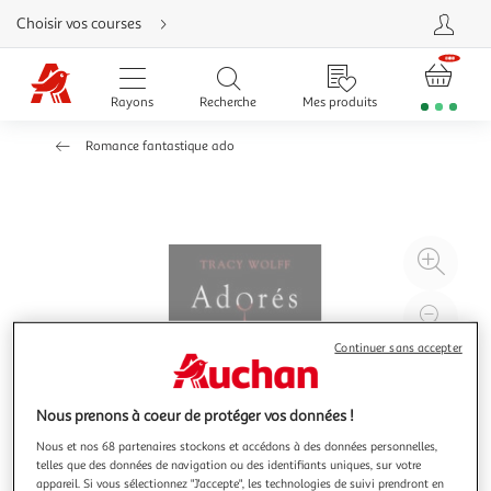
Aller
Choisir vos courses
directement
au
contenu
Aller
directement
Rayons
Recherche
Mes produits
à
la
recherche
Romance fantastique ado
Aller
directement
à
la
navigation
Aller
directement
à
Agr
la
rubrique
l'il
besoin
d'aide
à
Réd
20
l'il
Continuer sans accepter
à
Par
100
le
Nous prenons à coeur de protéger vos données !
%
pro
Nous et nos 68 partenaires stockons et accédons à des données personnelles,
telles que des données de navigation ou des identifiants uniques, sur votre
appareil. Si vous sélectionnez "J'accepte", les technologies de suivi prendront en