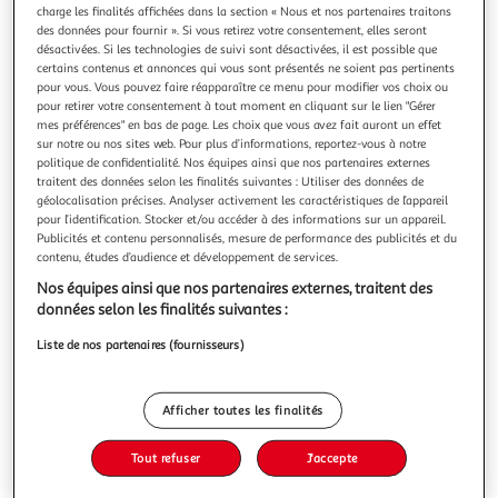
charge les finalités affichées dans la section « Nous et nos partenaires traitons
des données pour fournir ». Si vous retirez votre consentement, elles seront
désactivées. Si les technologies de suivi sont désactivées, il est possible que
certains contenus et annonces qui vous sont présentés ne soient pas pertinents
pour vous. Vous pouvez faire réapparaître ce menu pour modifier vos choix ou
ASSOIFFES TOME 9 : ADORES, Wolff Tracy
pour retirer votre consentement à tout moment en cliquant sur le lien "Gérer
mes préférences" en bas de page. Les choix que vous avez fait auront un effet
Le neuvième tome de la série évènement Assoiffés ! La cour
sur notre ou nos sites web. Pour plus d’informations, reportez-vous à notre
des Vampires n'a pas de roi, la cour des Dragons n'a plus de
politique de confidentialité. Nos équipes ainsi que nos partenaires externes
coeur, la cour des Gargouilles n'a que moi, une adolescente
En savoir +
traitent des données selon les finalités suivantes : Utiliser des données de
dépassée par sa mission de reine. Le Cercle est plus
géolocalisation précises. Analyser activement les caractéristiques de l’appareil
Vous voulez connaître le prix de ce produit ?
vulnérable que jamais et une armée de chasseurs cherche à
pour l’identification. Stocker et/ou accéder à des informations sur un appareil.
décimer l
Publicités et contenu personnalisés, mesure de performance des publicités et du
Afficher le prix
contenu, études d’audience et développement de services.
Nos équipes ainsi que nos partenaires externes, traitent des
données selon les finalités suivantes :
Liste de nos partenaires (fournisseurs)
Description
Afficher toutes les finalités
Caractéristiques
Tout refuser
J'accepte