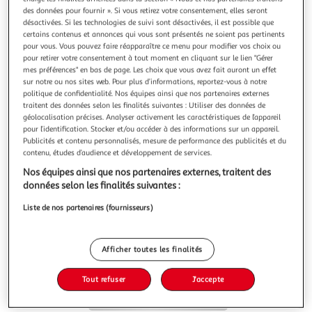
des données pour fournir ». Si vous retirez votre consentement, elles seront
désactivées. Si les technologies de suivi sont désactivées, il est possible que
certains contenus et annonces qui vous sont présentés ne soient pas pertinents
pour vous. Vous pouvez faire réapparaître ce menu pour modifier vos choix ou
pour retirer votre consentement à tout moment en cliquant sur le lien "Gérer
ASMODEE
mes préférences" en bas de page. Les choix que vous avez fait auront un effet
sur notre ou nos sites web. Pour plus d’informations, reportez-vous à notre
Jeu Loups-Garous Classique
politique de confidentialité. Nos équipes ainsi que nos partenaires externes
Auchan
Vendu par
traitent des données selon les finalités suivantes : Utiliser des données de
géolocalisation précises. Analyser activement les caractéristiques de l’appareil
Retrait 1h en magasin
pour l’identification. Stocker et/ou accéder à des informations sur un appareil.
Paiement en ligne ·
Service offert
Publicités et contenu personnalisés, mesure de performance des publicités et du
contenu, études d’audience et développement de services.
Choisir un magasin
Nos équipes ainsi que nos partenaires externes, traitent des
données selon les finalités suivantes :
Ajouter au panier
Liste de nos partenaires (fournisseurs)
8,99€
8,99€ / pce
Ajouter à une liste
Afficher toutes les finalités
Tout refuser
J'accepte