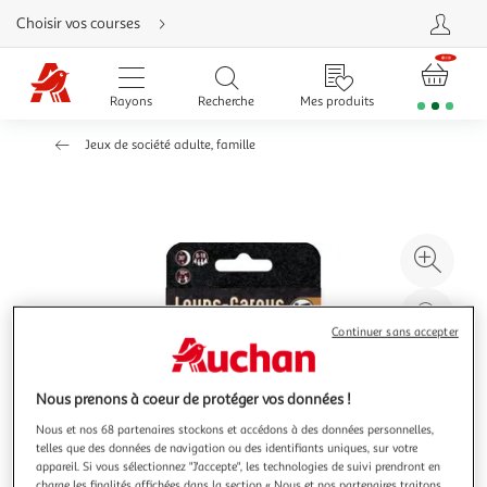
Aller
Choisir vos courses
directement
au
contenu
Aller
directement
Rayons
Recherche
Mes produits
à
la
recherche
Jeux de société adulte, famille
Aller
directement
à
la
navigation
Aller
directement
à
Agr
la
rubrique
l'il
besoin
d'aide
à
Réd
20
l'il
Continuer sans accepter
à
Par
100
le
Nous prenons à coeur de protéger vos données !
%
pro
Nous et nos 68 partenaires stockons et accédons à des données personnelles,
telles que des données de navigation ou des identifiants uniques, sur votre
appareil. Si vous sélectionnez "J'accepte", les technologies de suivi prendront en
charge les finalités affichées dans la section « Nous et nos partenaires traitons