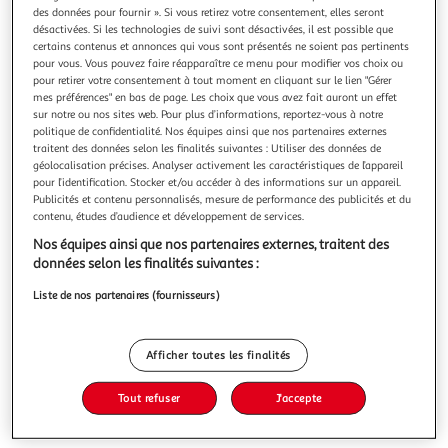
des données pour fournir ». Si vous retirez votre consentement, elles seront
désactivées. Si les technologies de suivi sont désactivées, il est possible que
certains contenus et annonces qui vous sont présentés ne soient pas pertinents
pour vous. Vous pouvez faire réapparaître ce menu pour modifier vos choix ou
pour retirer votre consentement à tout moment en cliquant sur le lien "Gérer
ASCENSION TOME 7, Sakamoto Shin'ichi
mes préférences" en bas de page. Les choix que vous avez fait auront un effet
sur notre ou nos sites web. Pour plus d’informations, reportez-vous à notre
L'équipe du 14 Moutain a espéré un bref instant compter le
politique de confidentialité. Nos équipes ainsi que nos partenaires externes
célèbre Ninomiya dans ses rangs. Un espoir qui tourne
traitent des données selon les finalités suivantes : Utiliser des données de
court et qui laisse la petite bande s'atteler à l'attaque d'une
En savoir +
géolocalisation précises. Analyser activement les caractéristiques de l’appareil
ascension technique. Une fois de plus, Buntarô ouvre la voie
pour l’identification. Stocker et/ou accéder à des informations sur un appareil.
Vous voulez connaître le prix de ce produit ?
avec aisance. Mais les suivants ont plus de mal. Un drame à
Publicités et contenu personnalisés, mesure de performance des publicités et du
ha
contenu, études d’audience et développement de services.
Afficher le prix
Nos équipes ainsi que nos partenaires externes, traitent des
données selon les finalités suivantes :
Liste de nos partenaires (fournisseurs)
Description
Afficher toutes les finalités
Caractéristiques
Tout refuser
J'accepte