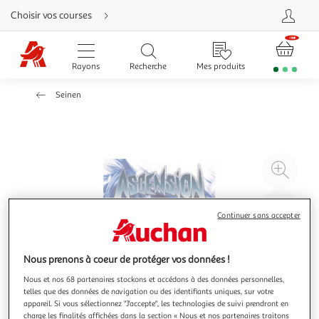
Aller
Choisir vos courses
directement
au
contenu
Aller
directement
Rayons
Recherche
Mes produits
à
la
recherche
Seinen
Aller
directement
à
la
navigation
Aller
directement
à
Agr
la
rubrique
l'il
besoin
d'aide
à
Réd
Continuer sans accepter
20
l'il
à
Par
100
le
Nous prenons à coeur de protéger vos données !
%
pro
Nous et nos 68 partenaires stockons et accédons à des données personnelles,
telles que des données de navigation ou des identifiants uniques, sur votre
appareil. Si vous sélectionnez "J'accepte", les technologies de suivi prendront en
charge les finalités affichées dans la section « Nous et nos partenaires traitons