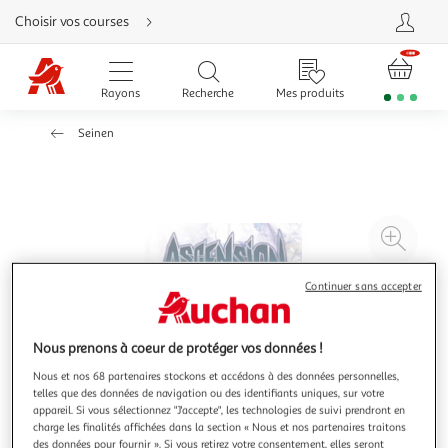
Aller
Choisir vos courses
directement
au
contenu
Aller
directement
Rayons
Recherche
Mes produits
à
la
recherche
Seinen
Aller
directement
à
la
navigation
Aller
directement
à
Agr
la
rubrique
l'il
besoin
d'aide
à
Réd
Continuer sans accepter
20
l'il
à
Par
Nous prenons à coeur de protéger vos données !
100
le
Nous et nos 68 partenaires stockons et accédons à des données personnelles,
%
pro
telles que des données de navigation ou des identifiants uniques, sur votre
appareil. Si vous sélectionnez "J'accepte", les technologies de suivi prendront en
charge les finalités affichées dans la section « Nous et nos partenaires traitons
des données pour fournir ». Si vous retirez votre consentement, elles seront