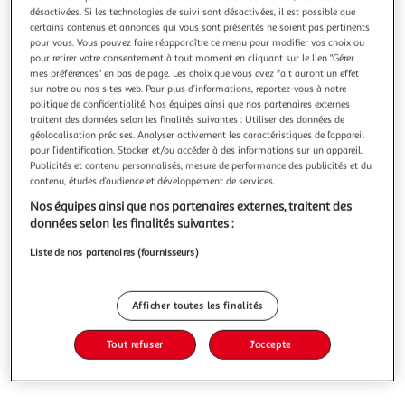
désactivées. Si les technologies de suivi sont désactivées, il est possible que
certains contenus et annonces qui vous sont présentés ne soient pas pertinents
pour vous. Vous pouvez faire réapparaître ce menu pour modifier vos choix ou
pour retirer votre consentement à tout moment en cliquant sur le lien "Gérer
mes préférences" en bas de page. Les choix que vous avez fait auront un effet
ASCENSION TOME 17, Sakamoto Shin'ichi
sur notre ou nos sites web. Pour plus d’informations, reportez-vous à notre
politique de confidentialité. Nos équipes ainsi que nos partenaires externes
Buntarô veut redescendre pour retrouver sa famille. Hélas,
traitent des données selon les finalités suivantes : Utiliser des données de
le mal des hauteurs l'entraîne sur de mauvaises pentes. Ses
géolocalisation précises. Analyser activement les caractéristiques de l’appareil
espoirs de survie s'amenuisent. Jusqu'à ce que la montagne
En savoir +
pour l’identification. Stocker et/ou accéder à des informations sur un appareil.
lui accorde un ultime sursis ! Mais à quel prix ? Le sommet
Publicités et contenu personnalisés, mesure de performance des publicités et du
Vous voulez connaître le prix de ce produit ?
de ses rêves le guide à travers la tourmente et ses propres
contenu, études d’audience et développement de services.
in
Nos équipes ainsi que nos partenaires externes, traitent des
Afficher le prix
données selon les finalités suivantes :
Liste de nos partenaires (fournisseurs)
Description
Afficher toutes les finalités
Tout refuser
J'accepte
Caractéristiques