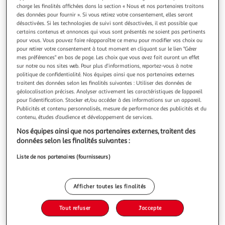
charge les finalités affichées dans la section « Nous et nos partenaires traitons
des données pour fournir ». Si vous retirez votre consentement, elles seront
désactivées. Si les technologies de suivi sont désactivées, il est possible que
certains contenus et annonces qui vous sont présentés ne soient pas pertinents
pour vous. Vous pouvez faire réapparaître ce menu pour modifier vos choix ou
ASALVO
pour retirer votre consentement à tout moment en cliquant sur le lien "Gérer
mes préférences" en bas de page. Les choix que vous avez fait auront un effet
Barrière de Lit Pliable 90 cm en Blanc - Sécurité et
sur notre ou nos sites web. Pour plus d’informations, reportez-vous à notre
Confort pour Enfants
politique de confidentialité. Nos équipes ainsi que nos partenaires externes
Assurez la sécurité de votre enfant avec notre barrière de lit
traitent des données selon les finalités suivantes : Utiliser des données de
pliable de 90 cm en blanc. Conçue pour être amovible,
géolocalisation précises. Analyser activement les caractéristiques de l’appareil
pour l’identification. Stocker et/ou accéder à des informations sur un appareil.
cette barrière vous permet de faire le lit sans effort. Son
En savoir +
Publicités et contenu personnalisés, mesure de performance des publicités et du
installation facile sous le matelas et ses deux ceintures
Vendu par
Multishop
contenu, études d’audience et développement de services.
garantissent une fixation solide et sûre. Idéale pour
prévenir le
Livraison dès 5/6 jours
Nos équipes ainsi que nos partenaires externes, traitent des
4,99€
données selon les finalités suivantes :
Plus d'options
Liste de nos partenaires (fournisseurs)
35,46€
Vendu par
Multishop
Afficher toutes les finalités
Ajouter au panier
35,46€
Tout refuser
J'accepte
Ajouter à une liste