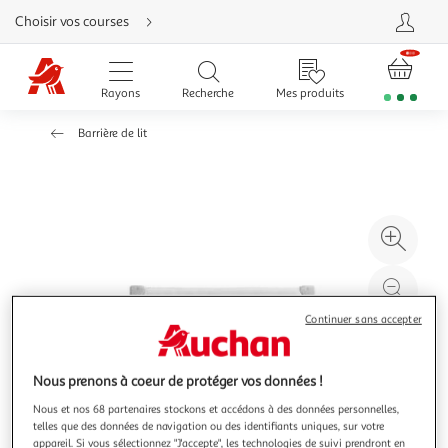
Aller
Choisir vos courses
directement
au
contenu
Aller
directement
Rayons
Recherche
Mes produits
à
la
recherche
Barrière de lit
Aller
directement
à
la
navigation
Aller
directement
à
Agr
la
rubrique
l'il
besoin
d'aide
à
Réd
20
l'il
Continuer sans accepter
à
Par
100
le
%
pro
Nous prenons à coeur de protéger vos données !
Nous et nos 68 partenaires stockons et accédons à des données personnelles,
telles que des données de navigation ou des identifiants uniques, sur votre
appareil. Si vous sélectionnez "J'accepte", les technologies de suivi prendront en