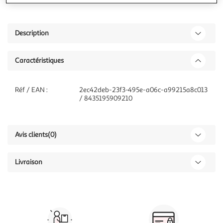
Description
Caractéristiques
Réf / EAN :
2ec42deb-23f3-495e-a06c-a99215a8c013
/ 8435195909210
Avis clients
(0)
Livraison