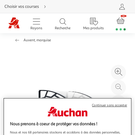
Aller
Choisir vos courses
directement
au
contenu
Aller
directement
Rayons
Recherche
Mes produits
à
la
recherche
Auvent, marquise
Aller
directement
à
la
navigation
Aller
directement
à
Agr
la
rubrique
l'il
besoin
d'aide
à
Réd
20
l'il
à
Par
Continuer sans accepter
100
le
%
pro
Nous prenons à coeur de protéger vos données !
Nous et nos 68 partenaires stockons et accédons à des données personnelles,