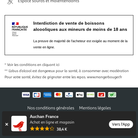
Espace sourds et malentendants
Interdiction de vente de boissons
alcooliques aux mineurs de moins de 18 ans
La preuve de majorité de l'acheteur est exigée au moment de la
vente en ligne.
* Voir les conditions
en cliquant ici
** L’abus d’alcool est dangereux pour la santé, à consommer avec modération
Pour votre santé, évitez de grignoter entre les repas.
www.mangerbouger.fr
Nos conditions générales
Mentions légales
Conditions des offres et promotions
Gérer mes préférences
Auchan France
Politique de confidentialité
Informations légales marketplace
Achat en ligne et magasin
Vers l'App
38,4 K
Auchan 2026 © Tous droits réservés