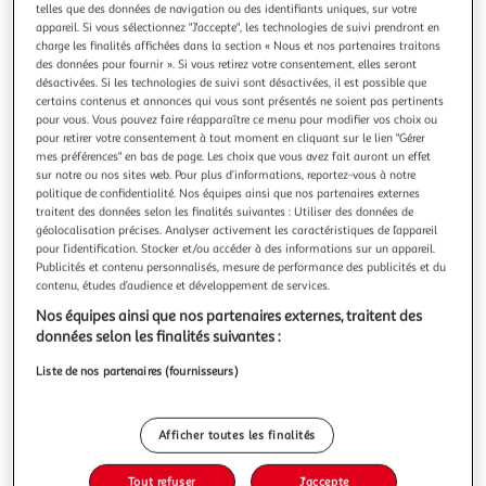
Illustration
Illustration
telles que des données de navigation ou des identifiants uniques, sur votre
précédente
suivante
appareil. Si vous sélectionnez "J'accepte", les technologies de suivi prendront en
charge les finalités affichées dans la section « Nous et nos partenaires traitons
des données pour fournir ». Si vous retirez votre consentement, elles seront
désactivées. Si les technologies de suivi sont désactivées, il est possible que
certains contenus et annonces qui vous sont présentés ne soient pas pertinents
ART PLAST
pour vous. Vous pouvez faire réapparaître ce menu pour modifier vos choix ou
Auvent de porte d'entrée et fenêtre 100 x 100 cm -
pour retirer votre consentement à tout moment en cliquant sur le lien "Gérer
polycarbonate anti uv marquise extérieure bras
mes préférences" en bas de page. Les choix que vous avez fait auront un effet
sur notre ou nos sites web. Pour plus d’informations, reportez-vous à notre
polypropylène art plast
politique de confidentialité. Nos équipes ainsi que nos partenaires externes
Vous cherchez une solution efficace pour abriter votre
traitent des données selon les finalités suivantes : Utiliser des données de
entrée de la pluie, de la neige et des rayons UV, tout en
géolocalisation précises. Analyser activement les caractéristiques de l’appareil
apportant une touche moderne à votre façade ?L'auvent de
En savoir +
pour l’identification. Stocker et/ou accéder à des informations sur un appareil.
porte entrée transparent 100 x 100 cm Art Plast protège
Vendu par
Univers du Pro
Publicités et contenu personnalisés, mesure de performance des publicités et du
votre porte et votre seuil des intempéries tout en laissant
contenu, études d’audience et développement de services.
passer la lumi
Livr. ou retrait dès 2/3 jours
Nos équipes ainsi que nos partenaires externes, traitent des
Livraison offerte
données selon les finalités suivantes :
Plus d'options
Liste de nos partenaires (fournisseurs)
99,00€
Vendu par
Univers du Pro
Ajouter au panier
Afficher toutes les finalités
99,00€
Tout refuser
J'accepte