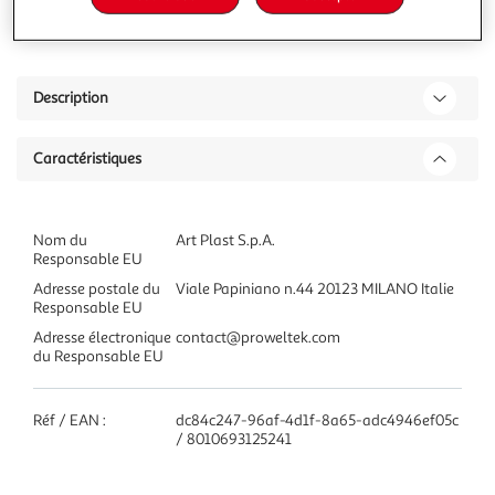
Ajouter à une liste
Description
Caractéristiques
Nom du
Art Plast S.p.A.
Responsable EU
Adresse postale du
Viale Papiniano n.44 20123 MILANO Italie
Responsable EU
Adresse électronique
contact@proweltek.com
du Responsable EU
Réf / EAN :
dc84c247-96af-4d1f-8a65-adc4946ef05c
/ 8010693125241