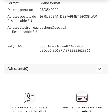
Format
Grand format
Date de parution
25/05/2022
Adresse postale du
16 RUE JEAN DESPARMET 69008 LYON
Responsable EU
Adresse électronique
auchan@decitre.fr
du Responsable EU
Réf / EAN :
b66c34ae-3efa-4870-ad40-
d80ea6f90697 / 9782823619966
Avis clients
(0)
Vos courses à domicile, en
Paiement sécurisé en ligne
drive ou click & collect
ou au retrait