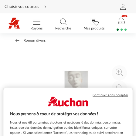
Aller
Choisir vos courses
directement
au
contenu
Aller
directement
Rayons
Recherche
Mes produits
à
la
recherche
Roman divers
Aller
directement
à
la
navigation
Aller
directement
à
Agr
la
rubrique
l'il
besoin
d'aide
à
Réd
20
l'il
Continuer sans accepter
à
Par
100
le
Nous prenons à coeur de protéger vos données !
%
pro
Nous et nos 68 partenaires stockons et accédons à des données personnelles,
telles que des données de navigation ou des identifiants uniques, sur votre
appareil. Si vous sélectionnez "J'accepte", les technologies de suivi prendront en