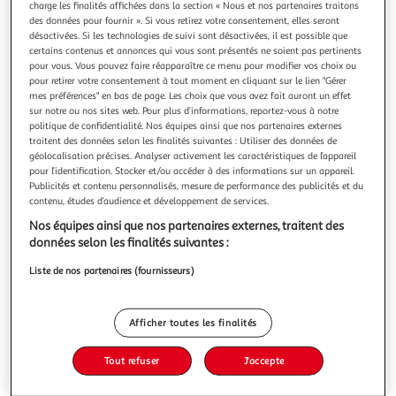
charge les finalités affichées dans la section « Nous et nos partenaires traitons
des données pour fournir ». Si vous retirez votre consentement, elles seront
désactivées. Si les technologies de suivi sont désactivées, il est possible que
certains contenus et annonces qui vous sont présentés ne soient pas pertinents
pour vous. Vous pouvez faire réapparaître ce menu pour modifier vos choix ou
pour retirer votre consentement à tout moment en cliquant sur le lien "Gérer
ARRET SUR ENFANCE, Draeger Manuela
mes préférences" en bas de page. Les choix que vous avez fait auront un effet
Dans un monde où réalité et cauchemar se confondent, une
sur notre ou nos sites web. Pour plus d’informations, reportez-vous à notre
vingtaine d'enfants perdus sommeillent dans le dortoir
politique de confidentialité. Nos équipes ainsi que nos partenaires externes
d'un camp. Le jour ne se lève pas. Magda, la seule à pouvoir
En savoir +
traitent des données selon les finalités suivantes : Utiliser des données de
remettre en mouvement la mécanique du temps, vient de
géolocalisation précises. Analyser activement les caractéristiques de l’appareil
Vous voulez connaître le prix de ce produit ?
mourir. Elle savait où et comment, nuit après nuit,
pour l’identification. Stocker et/ou accéder à des informations sur un appareil.
Publicités et contenu personnalisés, mesure de performance des publicités et du
accomplir le rituel c
contenu, études d’audience et développement de services.
Afficher le prix
Nos équipes ainsi que nos partenaires externes, traitent des
données selon les finalités suivantes :
Liste de nos partenaires (fournisseurs)
Description
Afficher toutes les finalités
Caractéristiques
Tout refuser
J'accepte