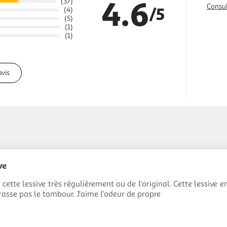
4.6
(37)
Consul
/5
(4)
(5)
(1)
(1)
avis
ve
 cette lessive très régulièrement ou de l'original. Cette lessive e
rasse pas le tambour. J'aime l'odeur de propre