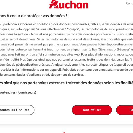
Cont
ns à coeur de protéger vos données !
8 partenaires stockons et accédons à des données personnelles, telles que des données de nav
niques, sur votre appareil. Si vous sélectionnez "J'accepte", les technologies de suivi prendront e
chées dans la section « Nous et nos partenaires traitons des données pour fournir ». Si vous retir
 elles seront désactivées. Si les technologies de suivi sont désactivées, il est possible que cer
vous sont présentés ne soient pas pertinents pour vous. Vous pouvez faire réapparaître ce me
pour retirer votre consentement à tout moment en cliquant sur le lien "Gérer mes préférences" 
 vous avez fait auront un effet sur notre ou nos sites web. Pour plus d’informations, reportez-v
confidentialité. Nos équipes ainsi que nos partenaires externes traitent des données selon les fi
 données de géolocalisation précises. Analyser activement les caractéristiques de l’appareil pour 
 accéder à des informations sur un appareil. Publicités et contenu personnalisés, mesure de p
 du contenu, études d’audience et développement de services.
s ainsi que nos partenaires externes, traitent des données selon les finalité
partenaires (fournisseurs)
toutes les finalités
Tout refuser
J'