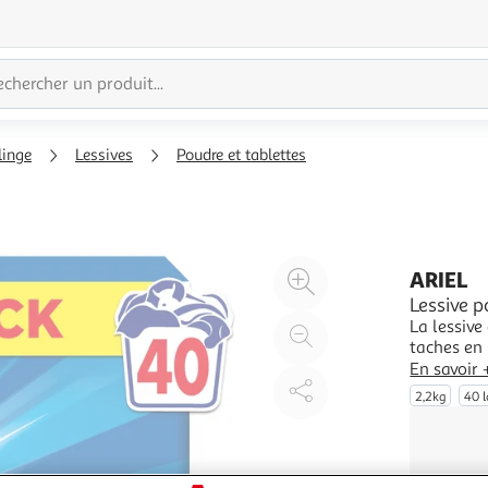
linge
Lessives
Poudre et tablettes
Agrandir
ARIEL
l'illustration
Lessive p
La lessive
à
Réduire
taches en 
200%
l'illustration
brillamme
En savoir 
à
Partager
résidu grâ
2,2kg
40 
dissolutio
100
le
%
produit