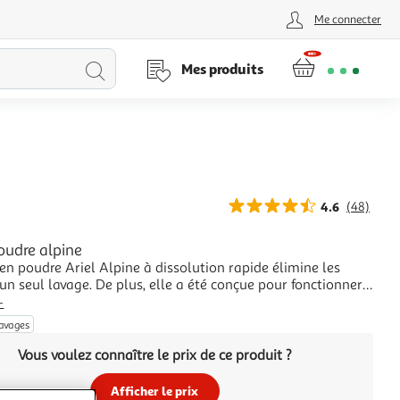
Me connecter
Lancer
Mes produits
la
recherche
4.6
(48)
oudre alpine
 en poudre Ariel Alpine à dissolution rapide élimine les
un seul lavage. De plus, elle a été conçue pour fonctionner
nt même à basse température tout en ne laissant aucun
+
ce à sa technologie anti-résidus unique, pour une
lavages
n rapide, même à l'eau froide.
Vous voulez connaître le prix de ce produit ?
Afficher le prix