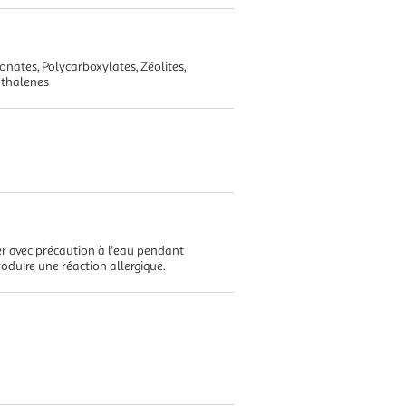
ates, Polycarboxylates, Zéolites,
hthalenes
r avec précaution à l'eau pendant
duire une réaction allergique.