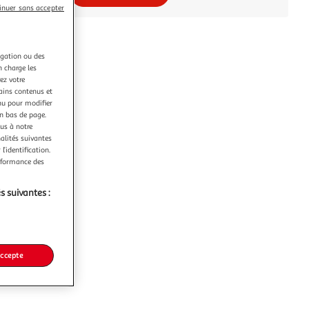
inuer sans accepter
igation ou des
n charge les
ez votre
tains contenus et
nu pour modifier
en bas de page.
ous à notre
nalités suivantes
l’identification.
erformance des
s suivantes :
accepte