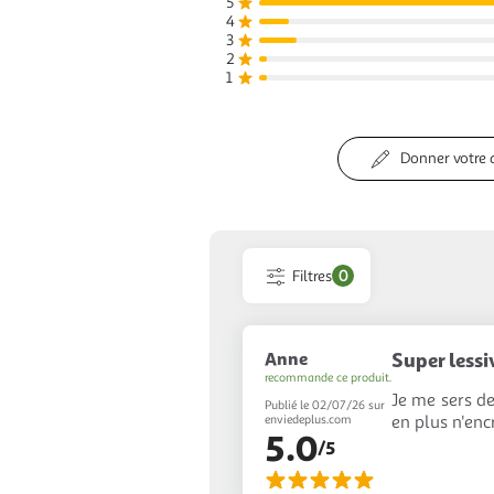
5
4
3
2
1
Donner votre 
Filtres
0
Anne
Super lessi
recommande ce produit.
Je me sers de
Publié le 02/07/26 sur
en plus n'enc
enviedeplus.com
5.0
/5