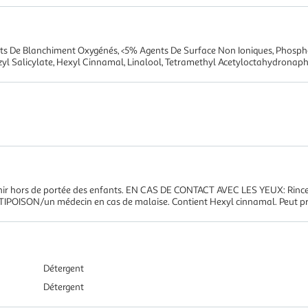
s De Blanchiment Oxygénés, <5% Agents De Surface Non Ioniques, Phosphon
yl Salicylate, Hexyl Cinnamal, Linalool, Tetramethyl Acetyloctahydronap
Tenir hors de portée des enfants. EN CAS DE CONTACT AVEC LES YEUX: Rince
IPOISON/un médecin en cas de malaise. Contient Hexyl cinnamal. Peut pro
Détergent
Détergent