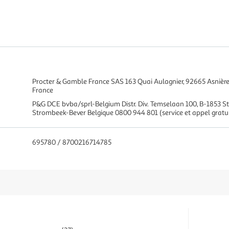
Procter & Gamble France SAS 163 Quai Aulagnier, 92665 Asnièr
France
P&G DCE bvba/sprl-Belgium Distr. Div. Temselaan 100, B-1853 
Strombeek-Bever Belgique 0800 944 801 (service et appel gratui
695780 / 8700216714785