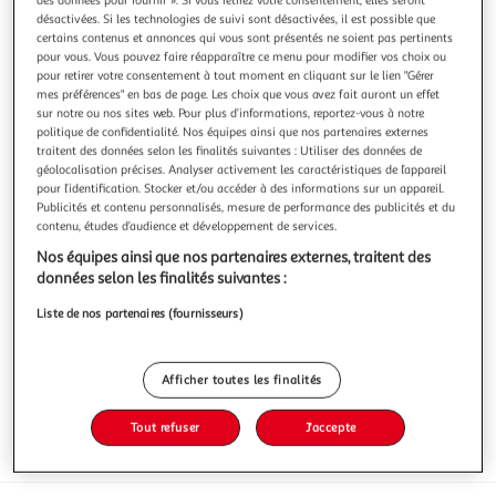
désactivées. Si les technologies de suivi sont désactivées, il est possible que
certains contenus et annonces qui vous sont présentés ne soient pas pertinents
pour vous. Vous pouvez faire réapparaître ce menu pour modifier vos choix ou
pour retirer votre consentement à tout moment en cliquant sur le lien "Gérer
mes préférences" en bas de page. Les choix que vous avez fait auront un effet
1.0
(1)
sur notre ou nos sites web. Pour plus d’informations, reportez-vous à notre
politique de confidentialité. Nos équipes ainsi que nos partenaires externes
ARGAL
traitent des données selon les finalités suivantes : Utiliser des données de
Fuet espagnol
géolocalisation précises. Analyser activement les caractéristiques de l’appareil
Fuet traditionnelle
pour l’identification. Stocker et/ou accéder à des informations sur un appareil.
En savoir +
Publicités et contenu personnalisés, mesure de performance des publicités et du
contenu, études d’audience et développement de services.
160g
Nos équipes ainsi que nos partenaires externes, traitent des
Vous voulez connaître le prix de ce produit ?
données selon les finalités suivantes :
Liste de nos partenaires (fournisseurs)
Afficher le prix
Afficher toutes les finalités
Tout refuser
J'accepte
Frais