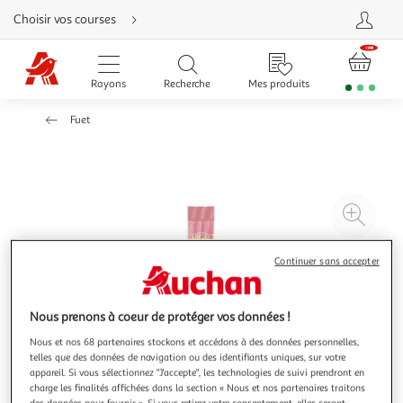
Aller
Choisir vos courses
directement
au
contenu
Aller
directement
Rayons
Recherche
Mes produits
à
la
recherche
Fuet
Aller
directement
à
la
navigation
Aller
directement
à
Agr
la
rubrique
l'il
besoin
d'aide
à
Réd
Continuer sans accepter
20
l'il
à
Par
Nous prenons à coeur de protéger vos données !
100
le
%
pro
Nous et nos 68 partenaires stockons et accédons à des données personnelles,
telles que des données de navigation ou des identifiants uniques, sur votre
appareil. Si vous sélectionnez "J'accepte", les technologies de suivi prendront en
charge les finalités affichées dans la section « Nous et nos partenaires traitons
des données pour fournir ». Si vous retirez votre consentement, elles seront