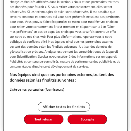
charge les finalités affichées dans la section « Nous et nos partenaires traitons
des données pour fournir ». Si vous retirez votre consentement, elles seront
désactivées. Si les technologies de suivi sont désactivées, il est possible que
certains contenus et annonces qui vous sont présentés ne soient pas pertinents
pour vous. Vous pouvez faire réapparaître ce menu pour modifier vos choix ou
pour retirer votre consentement à tout moment en cliquant sur le lien "Gérer
APRES LA FIN, Abel Barbara
mes préférences" en bas de page. Les choix que vous avez fait auront un effet
Une banlieue calme, aux maisons mitoyennes entourées de
sur notre ou nos sites web. Pour plus d’informations, reportez-vous à notre
jardins bien entretenus. Des voisins modèles : Tiphaine et
politique de confidentialité. Nos équipes ainsi que nos partenaires externes
Sylvain, couple soudé aux prises avec un ado un peu
En savoir +
traitent des données selon les finalités suivantes : Utiliser des données de
rebelle, Milo. C'est le cadre idéal dans lequel Nora,
géolocalisation précises. Analyser activement les caractéristiques de l’appareil
Vous voulez connaître le prix de ce produit ?
récemment divorcée, vient d'emménager avec ses deux
pour l’identification. Stocker et/ou accéder à des informations sur un appareil.
Publicités et contenu personnalisés, mesure de performance des publicités et du
enfants. Mais Nora ne sait
contenu, études d’audience et développement de services.
Afficher le prix
Nos équipes ainsi que nos partenaires externes, traitent des
données selon les finalités suivantes :
Liste de nos partenaires (fournisseurs)
Description
Afficher toutes les finalités
Caractéristiques
Tout refuser
J'accepte