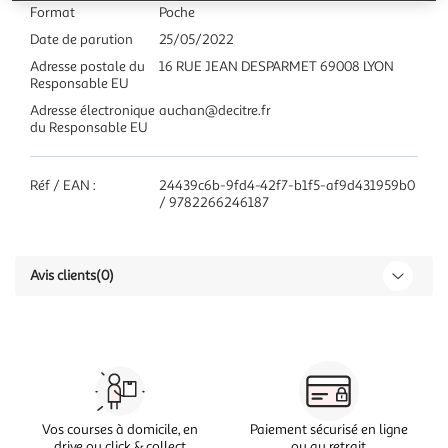
Format
Poche
Date de parution
25/05/2022
Adresse postale du
16 RUE JEAN DESPARMET 69008 LYON
Responsable EU
Adresse électronique
auchan@decitre.fr
du Responsable EU
Réf / EAN :
24439c6b-9fd4-42f7-b1f5-af9d431959b0
/ 9782266246187
Avis clients
(0)
Vos courses à domicile, en
Paiement sécurisé en ligne
drive ou click & collect
ou au retrait