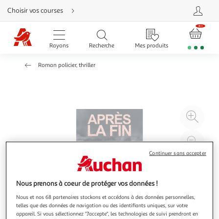
Aller
Choisir vos courses
directement
au
contenu
Aller
directement
Rayons
Recherche
Mes produits
à
la
recherche
Roman policier, thriller
Aller
directement
à
la
navigation
Aller
directement
à
Agr
la
rubrique
l'il
besoin
d'aide
à
Réd
20
l'il
Continuer sans accepter
à
Par
100
le
Nous prenons à coeur de protéger vos données !
%
pro
Nous et nos 68 partenaires stockons et accédons à des données personnelles,
telles que des données de navigation ou des identifiants uniques, sur votre
appareil. Si vous sélectionnez "J'accepte", les technologies de suivi prendront en