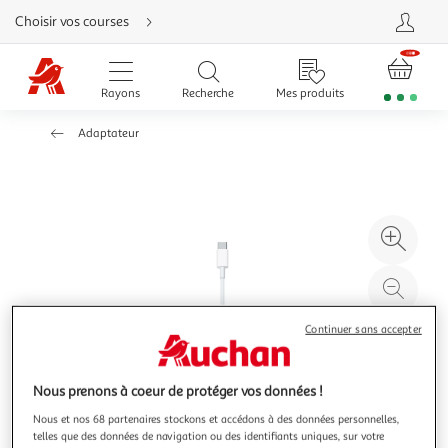
Aller
Choisir vos courses
directement
au
contenu
Aller
directement
Rayons
Recherche
Mes produits
à
la
recherche
Adaptateur
Aller
directement
à
la
navigation
Aller
directement
à
Agr
la
rubrique
l'il
besoin
d'aide
à
Réd
20
l'il
à
Par
Continuer sans accepter
100
le
%
pro
Nous prenons à coeur de protéger vos données !
Nous et nos 68 partenaires stockons et accédons à des données personnelles,
telles que des données de navigation ou des identifiants uniques, sur votre