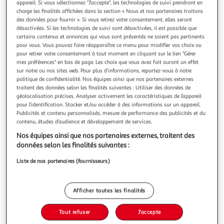
Illustration
Illustration
appareil. Si vous sélectionnez "J'accepte", les technologies de suivi prendront en
charge les finalités affichées dans la section « Nous et nos partenaires traitons
précédente
suivante
des données pour fournir ». Si vous retirez votre consentement, elles seront
désactivées. Si les technologies de suivi sont désactivées, il est possible que
certains contenus et annonces qui vous sont présentés ne soient pas pertinents
pour vous. Vous pouvez faire réapparaître ce menu pour modifier vos choix ou
APPLE
pour retirer votre consentement à tout moment en cliquant sur le lien "Gérer
USB-C to USB Adapter
mes préférences" en bas de page. Les choix que vous avez fait auront un effet
sur notre ou nos sites web. Pour plus d’informations, reportez-vous à notre
Garantie fabricant: 2 ans *
politique de confidentialité. Nos équipes ainsi que nos partenaires externes
traitent des données selon les finalités suivantes : Utiliser des données de
Auchan
Vendu par
géolocalisation précises. Analyser activement les caractéristiques de l’appareil
pour l’identification. Stocker et/ou accéder à des informations sur un appareil.
Retrait 1h en magasin
Publicités et contenu personnalisés, mesure de performance des publicités et du
Paiement en ligne ·
Service offert
contenu, études d’audience et développement de services.
Choisir un magasin
Nos équipes ainsi que nos partenaires externes, traitent des
données selon les finalités suivantes :
Liste de nos partenaires (fournisseurs)
Ajouter au panier
25,99€
25,99€ / pce
Ajouter à une liste
Afficher toutes les finalités
Tout refuser
J'accepte